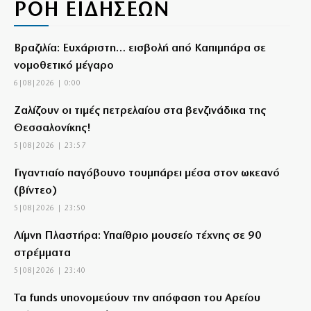
ΡΟΗ ΕΙΔΗΣΕΩΝ
Βραζιλία: Ευχάριστη… εισβολή από Καπιμπάρα σε
νομοθετικό μέγαρο
6|08|2026 | 0:00
Ζαλίζουν οι τιμές πετρελαίου στα βενζινάδικα της
Θεσσαλονίκης!
5|08|2026 | 23:57
Γιγαντιαίο παγόβουνο τουμπάρει μέσα στον ωκεανό
(βίντεο)
5|08|2026 | 23:50
Λίμνη Πλαστήρα: Υπαίθριο μουσείο τέχνης σε 90
στρέμματα
5|08|2026 | 23:40
Τα funds υπονομεύουν την απόφαση του Αρείου