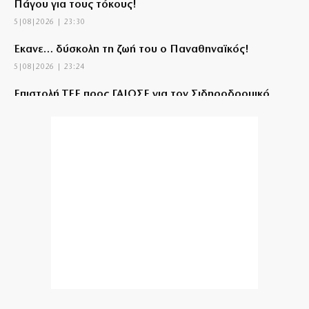
Πάγου για τους τόκους!
5|08|2026 | 23:30
Έκανε… δύσκολη τη ζωή του ο Παναθηναϊκός!
5|08|2026 | 23:24
Επιστολή ΤΕΕ προς ΓΑΙΟΣΕ για τον Σιδηροδρομικό
Σταθμό Λάρισας
5|08|2026 | 23:20
Τουρκία: Κατατέθηκε ν/σ για τερματισμό της
σύγκρουσης με τους Κούρδους
5|08|2026 | 23:10
«Θερμό» φθινόπωρο στο πεδίο των πλειστηριασμών
5|08|2026 | 23:00
Σύμη: Τραγική κατάληξη για τον όγδοο επιβαίνοντα
του ιστιοπλοϊκού
5|08|2026 | 22:55