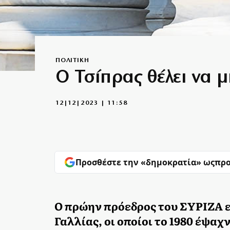
ΠΟΛΙΤΙΚΗ
Ο Τσίπρας θέλει να 
12|12|2023 | 11:58
Προσθέστε την «δημοκρατία» ως
προ
Ο πρώην πρόεδρος του ΣΥΡΙΖΑ ε
Γαλλίας, οι οποίοι το 1980 έψα