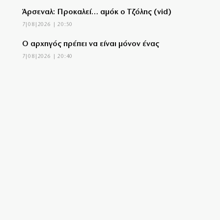
Άρσεναλ: Προκαλεί… αμόκ ο Τζόλης (vid)
7|08|2026 | 20:50
Ο αρχηγός πρέπει να είναι μόνον ένας
7|08|2026 | 20:40
Θερινά δρομολόγια και καλοκαιρινή
ταλαιπωρία
7|08|2026 | 20:30
Μετρό Θεσσαλονίκης: Στις ράγες τα
δοκιμαστικά δρομολόγια προς Καλαμαριά
7|08|2026 | 20:20
«Τσουχτερό» πρόστιμο σε ψήστες
γουρουνοπούλας στον Πύργο
7|08|2026 | 20:15
Στη Θεσσαλονίκη για τη ΔΕΘ ο Τσίπρας