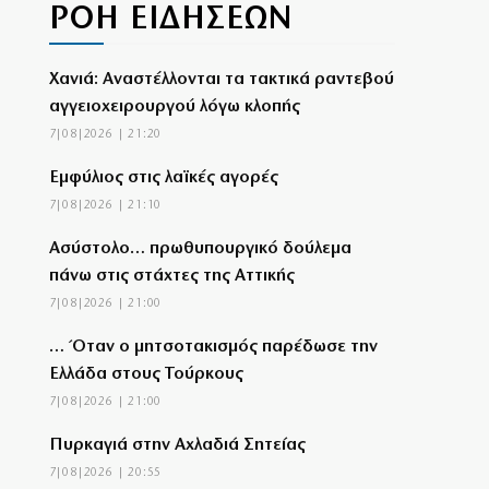
ΡΟΗ ΕΙΔΗΣΕΩΝ
Χανιά: Αναστέλλονται τα τακτικά ραντεβού
αγγειοχειρουργού λόγω κλοπής
7|08|2026 | 21:20
Εμφύλιος στις λαϊκές αγορές
7|08|2026 | 21:10
Ασύστολο… πρωθυπουργικό δούλεμα
πάνω στις στάχτες της Αττικής
7|08|2026 | 21:00
… Όταν ο μητσοτακισμός παρέδωσε την
Ελλάδα στους Τούρκους
7|08|2026 | 21:00
Πυρκαγιά στην Αχλαδιά Σητείας
7|08|2026 | 20:55