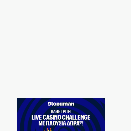
Μαρούσι: Συνελήφθη 35χρονος με
ναρκωτικά σε προαύλιο σχολείου
7|08|2026 | 21:50
«Χαστούκι» ΟΟΣΑ στην κυβέρνηση:
Τελευταία η Ελλάδα στο εισόδημα
7|08|2026 | 21:40
Πάνω από 1.500 έλεγχοι σε 300 παραλίες –
Χαλκιδική: Ρεκόρ αυθαιρεσιών!
7|08|2026 | 21:40
Μεταναστευτικό, φωτιές και κυβερνητική
διαχείριση
7|08|2026 | 21:30
Χανιά: Αναστέλλονται τα τακτικά ραντεβού
αγγειοχειρουργού λόγω κλοπής
7|08|2026 | 21:20