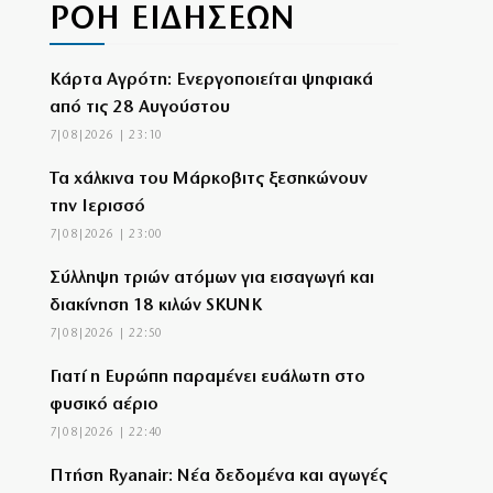
ΡΟΗ ΕΙΔΗΣΕΩΝ
Κάρτα Αγρότη: Ενεργοποιείται ψηφιακά
από τις 28 Αυγούστου
7|08|2026 | 23:10
Τα χάλκινα του Μάρκοβιτς ξεσηκώνουν
την Ιερισσό
7|08|2026 | 23:00
Σύλληψη τριών ατόμων για εισαγωγή και
διακίνηση 18 κιλών SKUNK
7|08|2026 | 22:50
Γιατί η Ευρώπη παραμένει ευάλωτη στο
φυσικό αέριο
7|08|2026 | 22:40
Πτήση Ryanair: Νέα δεδομένα και αγωγές