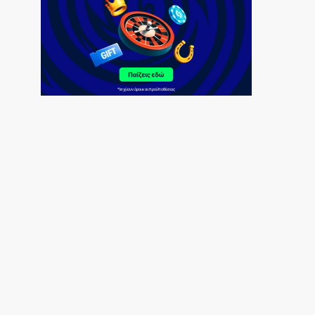
Εμφύλιος στις λαϊκές αγορές
7|08|2026 | 21:10
Ασύστολο… πρωθυπουργικό δούλεμα
πάνω στις στάχτες της Αττικής
7|08|2026 | 21:00
… Όταν ο μητσοτακισμός παρέδωσε την
Ελλάδα στους Τούρκους
7|08|2026 | 21:00
Πυρκαγιά στην Αχλαδιά Σητείας
7|08|2026 | 20:55
Άρσεναλ: Προκαλεί… αμόκ ο Τζόλης
(βίντεο)
7|08|2026 | 20:50
Ο αρχηγός πρέπει να είναι μόνον ένας