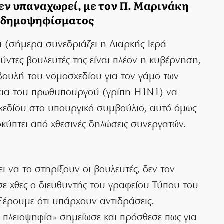
εν υπαναχωρεί, με τον Π. Μαρινάκη
μα δημοψηφίσματος
α (σήμερα συνεδριάζει η Διαρκής Ιερά
ύντες βουλευτές της είναι πλέον η κυβέρνηση,
 Βουλή του νομοσχεδίου για τον γάμο των
εια του πρωθυπουργού (γρίπη Η1Ν1) να
χεδίου στο υπουργικό συμβούλιο, αυτό όμως
οκύπτει από χθεσινές δηλώσεις συνεργατών.
ι να το στηρίξουν οι βουλευτές, δεν τον
σε χθες ο διευθυντής του γραφείου Τύπου του
έρουμε ότι υπάρχουν αντιδράσεις.
η πλειοψηφία» σημείωσε και πρόσθεσε πως για