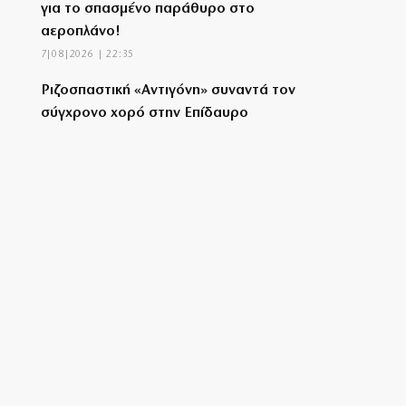
για το σπασμένο παράθυρο στο
αεροπλάνο!
7|08|2026 | 22:35
Ριζοσπαστική «Αντιγόνη» συναντά τον
σύγχρονο χορό στην Επίδαυρο
7|08|2026 | 22:30
Ρομά εμβόλιζε επανειλημμένα
σταθμευμένο όχημα μετά από καβγά
(βίντεο)
7|08|2026 | 22:20
CVC: Στο 1,1 δισ. € η τιμή εκκίνησης για 3
νέα πωλητήρια
7|08|2026 | 22:15
Ολυμπιακός: Έγινε «ερυθρολεύκος» ο γιος
του Ζιοβάνι
7|08|2026 | 22:10