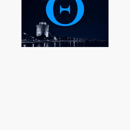
Super Cup: Ο Παπαπέτρου στο ΑΕΚ-ΟΦΗ
6|08|2026 | 17:10
HELLENiQ ENERGY: Στα 393 ευρώ εκτινάχθηκε η
κερδοφορία της
6|08|2026 | 17:00
Στερούν οι ελληνικές ρίζες του βασιλιά Καρόλου τη
βρετανικότητά του; (βίντεο)
6|08|2026 | 16:58
Ουκρανία: Έξι νεκροί και δεκάδες τραυματίες από
νέα ρωσικά πλήγματα
6|08|2026 | 16:53
Με υψηλές θερμοκρασίες και δυνατούς βοριάδες ο
Δεκαπενταύγουστος
6|08|2026 | 16:50
Ναυάγιο τοῦ πολέμου εὑρέθη ἄθικτο στό Ἰόνιο