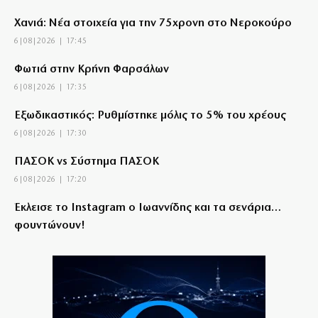
Χανιά: Νέα στοιχεία για την 75χρονη στο Νεροκούρο
6|08|2026 | 17:45
Φωτιά στην Κρήνη Φαρσάλων
6|08|2026 | 17:35
Εξωδικαστικός: Ρυθμίστηκε μόλις το 5% του χρέους
6|08|2026 | 17:30
ΠΑΣΟΚ vs Σύστημα ΠΑΣΟΚ
6|08|2026 | 17:20
Έκλεισε το Instagram ο Ιωαννίδης και τα σενάρια…
φουντώνουν!
6|08|2026 | 17:16
Meteo: Πότε εκδηλώνονται οι μεγαλύτερες πυρκαγιές
6|08|2026 | 17:15