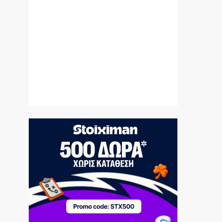
Το Αιγαίο σε εταιρία με μπίζνες στην
Τουρκία!
7|08|2026 | 14:53
ΣΥΡΙΖΑ: Η ρήτρα από μόνη της δεν μειώνει
το κόστος του ρεύματος
7|08|2026 | 14:50
ΠΑΣΟΚ: «Ο κ. Γεωργιάδης συνεχίζει να
πετάει χαρταετό»
7|08|2026 | 14:40
Στο ΣτΕ το «πραξικόπημα» Μητσοτάκη
7|08|2026 | 14:30
Περισσότερα από 2000 δενδρύλλια
κάνναβης εντοπίστηκαν στη Φθιώτιδα
(βίντεο)
7|08|2026 | 14:20