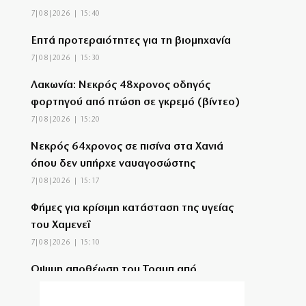
7|08|2026 | 15:40
Επτά προτεραιότητες για τη βιομηχανία
7|08|2026 | 15:30
Λακωνία: Νεκρός 48χρονος οδηγός
φορτηγού από πτώση σε γκρεμό (βίντεο)
7|08|2026 | 15:20
Νεκρός 64χρονος σε πισίνα στα Χανιά
όπου δεν υπήρχε ναυαγοσώστης
7|08|2026 | 15:17
Φήμες για κρίσιμη κατάσταση της υγείας
του Χαμενεΐ
7|08|2026 | 15:10
Οψιμη αποθέωση του Τραμπ από
Γεωργιάδη και Κυρανάκη
7|08|2026 | 15:00