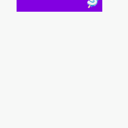
Μυστράς: 11 μήνες με αναστολή στον
55χρονο για ψευδή κατάθεση
7|08|2026 | 14:20
ΕΙΝΑΠ: «Φορτώνουν» εφημερίες στο
Σισμανόγλειο ενώ είναι στα όριά του
7|08|2026 | 14:19
FIFA: Μεξικό και Αργεντινή στηρίζουν τον
Ινφαντίνο
7|08|2026 | 14:10
Μητσοτάκης: Η γλώσσα του σώματος
προδίδει άγχος
7|08|2026 | 14:00
Η Ευρώπη «λιώνει» από τον καύσωνα:
Ρεκόρ θερμοκρασιών κι έκτακτα μέτρα