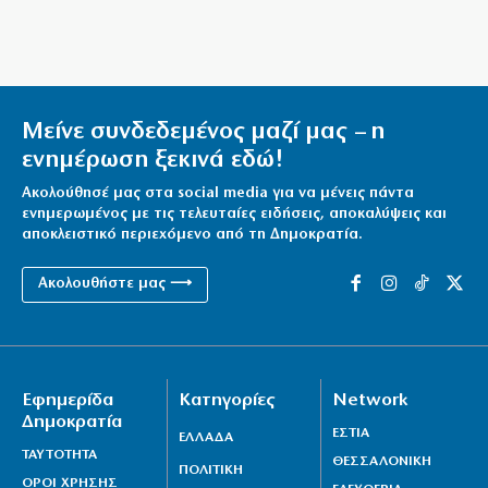
Ελασσόνα: 75χρονος αγρότης βρέθηκε νεκρός στο
χωράφι του
6|08|2026 | 23:30
Όταν άλλαξαν τα πάντα στην ενημέρωση
Μείνε συνδεδεμένος μαζί μας – η
6|08|2026 | 23:20
ενημέρωση ξεκινά εδώ!
Στην Αθήνα η 46χρονη που κατηγορείται για την
Ακολούθησέ μας στα social media για να μένεις πάντα
τραγωδία της Marfin
ενημερωμένος με τις τελευταίες ειδήσεις, αποκαλύψεις και
αποκλειστικό περιεχόμενο από τη Δημοκρατία.
6|08|2026 | 23:15
Ακολουθήστε μας ⟶
Delivery: Γιατί το αφορολόγητο στα φιλοδωρήματα
δεν αρκεί – Τι ζητούν οι διανομείς (βίντεο)
6|08|2026 | 23:10
Ο Ορτέγκα αποχαιρέτησε τον Ολυμπιακό και
Εφημερίδα
Κατηγορίες
Network
υπογράφει στη Ρίβερ Πλέιτ
Δημοκρατία
ΕΣΤΙΑ
ΕΛΛΑΔΑ
6|08|2026 | 23:00
ΤΑΥΤΟΤΗΤΑ
ΘΕΣΣΑΛΟΝΙΚΗ
ΠΟΛΙΤΙΚΗ
ΟΛΘ: Νέα επένδυση σε σύγχρονο εξοπλισμό – 8 νέα
ΟΡΟΙ ΧΡΗΣΗΣ