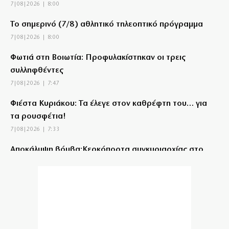
7|08|2026 | 8:00
Το σημερινό (7/8) αθλητικό τηλεοπτικό πρόγραμμα
7|08|2026 | 8:00
Φωτιά στη Βοιωτία: Προφυλακίστηκαν οι τρεις
συλληφθέντες
7|08|2026 | 7:47
Φιέστα Κυριάκου: Τα έλεγε στον καθρέφτη του… για
τα ρουσφέτια!
7|08|2026 | 7:33
Αποκάλυψη βόμβα:Κερκόπορτα συγκυριαρχίας στο
Αιγαίο άνοιξε η κυβέρνηση
7|08|2026 | 7:22
Θάλασσα: Ο αιώνιος καμβάς των καλλιτεχνών
7|08|2026 | 7:11