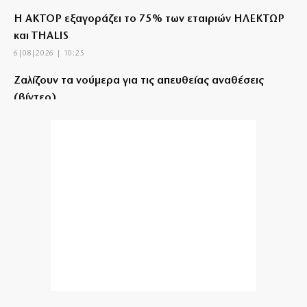
Η ΑΚΤΟΡ εξαγοράζει το 75% των εταιριών ΗΛΕΚΤΩΡ
και THALIS
6|08|2026 | 10:25
Ζαλίζουν τα νούμερα για τις απευθείας αναθέσεις
(βίντεο)
6|08|2026 | 10:16
Τραγωδία στα Μάλια: 40χρονη πνίγηκε μπροστά στα
τρία παιδιά της
6|08|2026 | 10:13
Ενισχύεται με τον Μπραγκάνσα ο Ολυμπιακός
6|08|2026 | 10:00
Υπόδειγμα ανθρωπιάς από ελληνορθόδοξους της
Ουάσιγκτον
6|08|2026 | 9:56