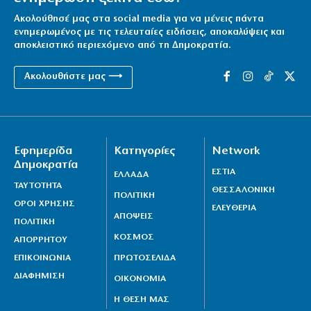
εικόνα του είναι… θαμπή
Ακολούθησέ μας στα social media για να μένεις πάντα
6|08|2026 | 9:02
ενημερωμένος με τις τελευταίες ειδήσεις, αποκαλύψεις και
αποκλειστικό περιεχόμενο από τη Δημοκρατία.
Επίδομα παιδιού 150 ευρώ: Πότε είναι η επόμενη
πληρωμή
Ακολουθήστε μας ⟶
6|08|2026 | 9:00
Σήμερα στο Α’ Νεκροταφείο Αθηνών το τελευταίο
αντίο στον Λάκη Χαλκιά
6|08|2026 | 8:43
Εφημερίδα
Κατηγορίες
Network
Δημοκρατία
ΕΣΤΙΑ
Κυψέλη: Απολογείται σήμερα ο 26χρονος – Το τρίτο
ΕΛΛΑΔΑ
ΤΑΥΤΟΤΗΤΑ
ΘΕΣΣΑΛΟΝΙΚΗ
άτομο που εμπλέκει
ΠΟΛΙΤΙΚΗ
ΟΡΟΙ ΧΡΗΣΗΣ
ΕΛΕΥΘΕΡΙΑ
6|08|2026 | 8:26
ΑΠΟΨΕΙΣ
ΠΟΛΙΤΙΚΗ
«Κωνσταντίνος Καβάφης. Ο άνθρωπος κι ο ποιητής»
ΚΟΣΜΟΣ
ΑΠΟΡΡΗΤΟΥ
των Jusdanis-Jeffreys
ΕΠΙΚΟΙΝΩΝΙΑ
ΠΡΩΤΟΣΕΛΙΔΑ
6|08|2026 | 8:17
ΔΙΑΦΗΜΙΣΗ
ΟΙΚΟΝΟΜΙΑ
Η ΘΕΣΗ ΜΑΣ