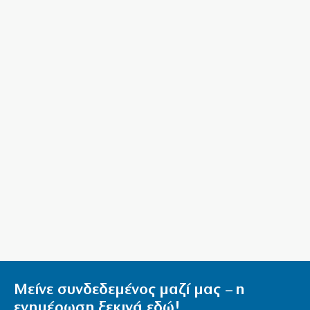
Προφυλακίστηκε ο 44χρονος εμπρηστής για τη
μεγάλη φωτιά στην Κεφαλονιά
6|08|2026 | 9:53
ΠΑΟΚ: Ώρα για το πρώτο βήμα πρόκρισης απέναντι
στην Αντερλεχτ
6|08|2026 | 9:30
Η τεχνητή νοημοσύνη χακάρει ανθρώπους…
αυτοβούλως!
6|08|2026 | 9:27
Μυστράς: Η αδελφή του 55χρονου «έσπασε» το
μυστήριο
6|08|2026 | 9:24
Η αυτοκριτική κάηκε πρώτη
6|08|2026 | 9:07
Μείνε συνδεδεμένος μαζί μας – η
Γιώργος Σηφάκης: Η πρόκριση είναι ανοιχτή, αλλά η
ενημέρωση ξεκινά εδώ!