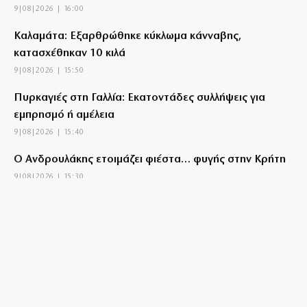
9|08|2026 | 16:00
Καλαμάτα: Εξαρθρώθηκε κύκλωμα κάνναβης,
κατασχέθηκαν 10 κιλά
9|08|2026 | 15:50
Πυρκαγιές στη Γαλλία: Εκατοντάδες συλλήψεις για
εμπρησμό ή αμέλεια
9|08|2026 | 15:40
Ο Ανδρουλάκης ετοιμάζει φιέστα… φυγής στην Κρήτη
9|08|2026 | 15:30
Σκιάθος: Έρευνα της ΕΛ.ΑΣ. για καταγγελία
κακοποίησης 15χρονου από 17χρονο
9|08|2026 | 15:25
ΣΥΡΙΖΑ: Να αποσυρθούν οι Patriot από τη Σ. Αραβία
9|08|2026 | 15:20