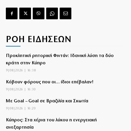
ΡΟΗ ΕΙΔΗΣΕΩΝ
Προκλητική ρητορική Φιντάν: Ιδανική λύση τα δύο
κράτη στην Κύπρο
9|08|2026 | 16:38
Κόβουν φόρους που οι… ίδιοι επέβαλαν!
9|08|2026 | 16:30
Με Goal – Goal σε Βραζιλία και Σκωτία
9|08|2026 | 16:20
Κύπρος: Στα χέρια του λύκου η ενεργειακή
ανεξαρτησία