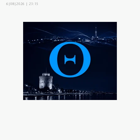
6|08|2026 | 23:15
Delivery: Γιατί το αφορολόγητο στα φιλοδωρήματα
δεν αρκεί – Τι ζητούν οι διανομείς (βίντεο)
6|08|2026 | 23:10
Ο Ορτέγκα αποχαιρέτησε τον Ολυμπιακό και
υπογράφει στη Ρίβερ Πλέιτ
6|08|2026 | 23:00
ΟΛΘ: Νέα επένδυση σε σύγχρονο εξοπλισμό – 8 νέα
Straddle Carriers στο λιμάνι
6|08|2026 | 22:50
Όλα για όλα για την ανατροπή ο ΠΑΟΚ
6|08|2026 | 22:47
Ιστορική επίσκεψη Ζελένσκι στη Σερβία
6|08|2026 | 22:40