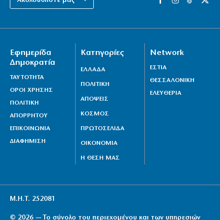
Ακολουθήστε μας ⟶
6|08|2026 | 21:50
Επτά μήνες ανενεργά τα νέα αεροπλάνα της
Πυροσβεστικής
Εφημερίδα
Κατηγορίες
Network
6|08|2026 | 21:40
Δημοκρατία
ΕΣΤΙΑ
ΕΛΛΑΔΑ
ΤΑΥΤΟΤΗΤΑ
ΘΕΣΣΑΛΟΝΙΚΗ
ΠΟΛΙΤΙΚΗ
ΟΡΟΙ ΧΡΗΣΗΣ
ΕΛΕΥΘΕΡΙΑ
ΑΠΟΨΕΙΣ
ΠΟΛΙΤΙΚΗ
ΚΟΣΜΟΣ
ΑΠΟΡΡΗΤΟΥ
ΕΠΙΚΟΙΝΩΝΙΑ
ΠΡΩΤΟΣΕΛΙΔΑ
ΔΙΑΦΗΜΙΣΗ
ΟΙΚΟΝΟΜΙΑ
Η ΘΕΣΗ ΜΑΣ
Μ.Η.Τ. 252081
© 2026 — Το σύνολο του περιεχομένου και των υπηρεσιών