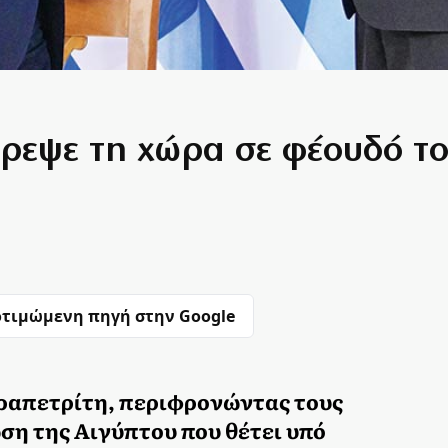
ρεψε τη χώρα σε φέουδό τ
τιμώμενη πηγή στην Google
εραπετρίτη, περιφρονώντας τους
ση της Αιγύπτου που θέτει υπό