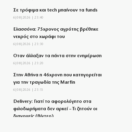
Σε τρόφιμα και tech μπαίνουν τα funds
6|08|2026 | 23:40
Ελασσόνα: 75χρονος αγρότης βρέθηκε
νεκρός στο χωράφι του
6|08|2026 | 23:30
Όταν άλλαξαν τα πάντα στην ενημέρωση
6|08|2026 | 23:20
Στην Αθήνα η 46χρονη που κατηγορείται
για την τραγωδία της Marfin
6|08|2026 | 23:15
Delivery: Γιατί το αφορολόγητο στα
φιλοδωρήματα δεν αρκεί – Τι ζητούν οι
διανομείς (βίντεο)
6|08|2026 | 23:10