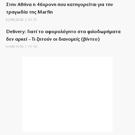
Στην Αθήνα η 46χρονη που κατηγορείται για την
τραγωδία της Marfin
6|08|2026 | 23:15
Delivery: Γιατί το αφορολόγητο στα φιλοδωρήματα
δεν αρκεί – Τι ζητούν οι διανομείς (βίντεο)
6|08|2026 | 23:10
Ο Ορτέγκα αποχαιρέτησε τον Ολυμπιακό και
υπογράφει στη Ρίβερ Πλέιτ
6|08|2026 | 23:00
ΟΛΘ: Νέα επένδυση σε σύγχρονο εξοπλισμό – 8 νέα
Straddle Carriers στο λιμάνι
6|08|2026 | 22:50
Όλα για όλα για την ανατροπή ο ΠΑΟΚ
6|08|2026 | 22:47
Ιστορική επίσκεψη Ζελένσκι στη Σερβία