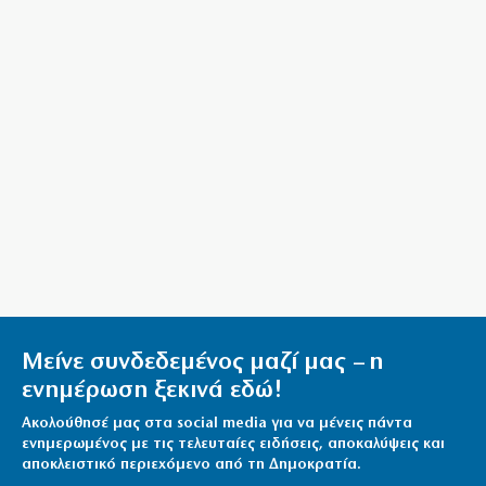
Reuters: Ανησυχία στις ΗΠΑ για αστάθεια στη Μέση
Ανατολή
6|08|2026 | 21:50
Επτά μήνες ανενεργά τα νέα αεροπλάνα της
Πυροσβεστικής
6|08|2026 | 21:40
Ιταλία όπως… Μυστράς: 50χρονος έπαιρνε τη
σύνταξη της νεκρής μητέρας του
6|08|2026 | 21:35
Μείνε συνδεδεμένος μαζί μας – η
ενημέρωση ξεκινά εδώ!
Ακολούθησέ μας στα social media για να μένεις πάντα
ενημερωμένος με τις τελευταίες ειδήσεις, αποκαλύψεις και
αποκλειστικό περιεχόμενο από τη Δημοκρατία.