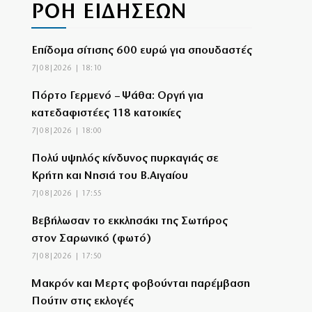
ΡΟΗ ΕΙΔΗΣΕΩΝ
Επίδομα σίτισης 600 ευρώ για σπουδαστές
7|08|2026 | 18:10
Πόρτο Γερμενό – Ψάθα: Οργή για
κατεδαφιστέες 118 κατοικίες
7|08|2026 | 18:00
Πολύ υψηλός κίνδυνος πυρκαγιάς σε
Κρήτη και Νησιά του Β.Αιγαίου
7|08|2026 | 17:55
Βεβήλωσαν το εκκλησάκι της Σωτήρος
στον Σαρωνικό (φωτό)
7|08|2026 | 17:50
Μακρόν και Μερτς φοβούνται παρέμβαση
Πούτιν στις εκλογές