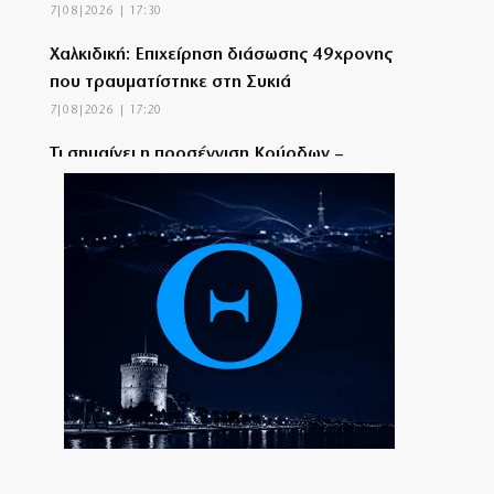
7|08|2026 | 17:30
Χαλκιδική: Επιχείρηση διάσωσης 49χρονης
που τραυματίστηκε στη Συκιά
7|08|2026 | 17:20
Τι σημαίνει η προσέγγιση Κούρδων –
Τούρκων
7|08|2026 | 17:18
Φτάνει στην κορύφωση της η έξοδος των
αδειούχων
7|08|2026 | 17:15
Επικοινωνία Πούτιν – Μοχάμεντ μπιν
Ζάγεντ για Κόλπο και Ουκρανία
7|08|2026 | 17:10
Πυρκαγιές σε Μαρκόπουλο και Κόρινθο
7|08|2026 | 17:05