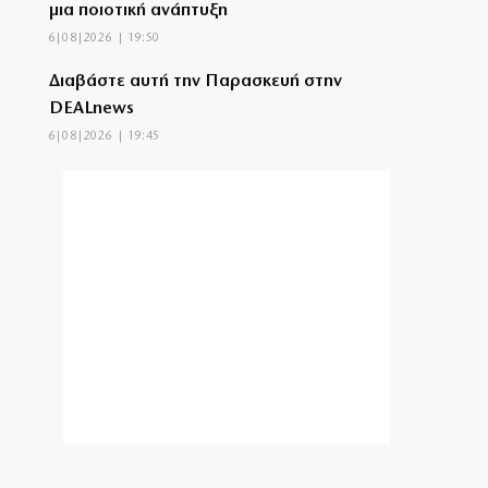
μια ποιοτική ανάπτυξη
6|08|2026 | 19:50
Διαβάστε αυτή την Παρασκευή στην
DEALnews
6|08|2026 | 19:45
Στη Μπαρτσελόνα ο γιος του Μέσι
6|08|2026 | 19:40
VAR και ησυχάσαμε…
6|08|2026 | 19:30
Θεσσαλονίκη: «Στέγνωσε» η λιμνοθάλασσα
Καλοχωρίου – Αποκαρδιωτικές εικόνες
6|08|2026 | 19:20
Πυρκαγιά στην Σκύρο: Ενισχύθηκαν οι
εναέριες δυνάμεις
6|08|2026 | 19:15