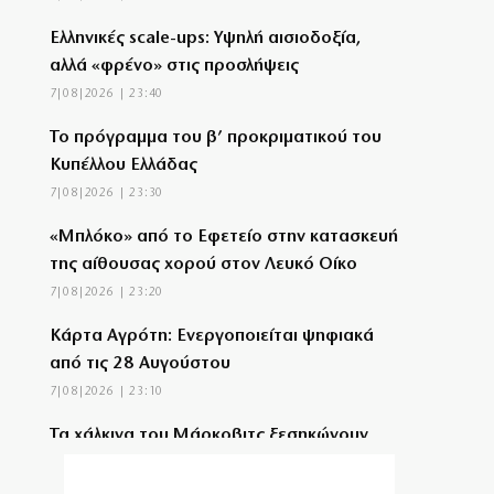
Ελληνικές scale-ups: Υψηλή αισιοδοξία,
αλλά «φρένο» στις προσλήψεις
7|08|2026 | 23:40
Το πρόγραμμα του β’ προκριματικού του
Κυπέλλου Ελλάδας
7|08|2026 | 23:30
«Μπλόκο» από το Εφετείο στην κατασκευή
της αίθουσας χορού στον Λευκό Οίκο
7|08|2026 | 23:20
Κάρτα Αγρότη: Ενεργοποιείται ψηφιακά
από τις 28 Αυγούστου
7|08|2026 | 23:10
Τα χάλκινα του Μάρκοβιτς ξεσηκώνουν
την Ιερισσό
7|08|2026 | 23:00