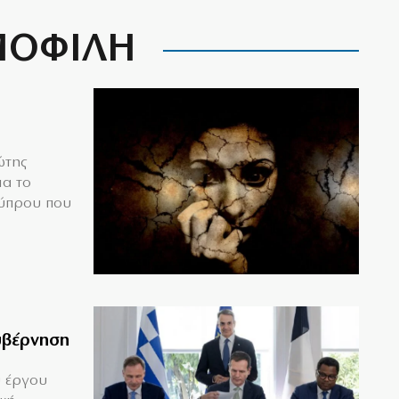
ΟΦΙΛΗ
ώτης
ια το
Κύπρου που
υβέρνηση
υ έργου