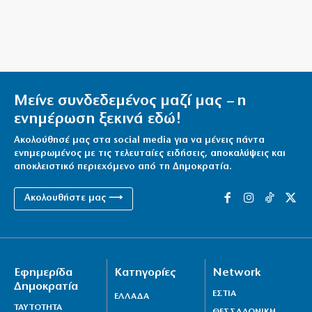
10|08|2026 | 11:00
Θρήνος στη Λέσβο: Πέθανε κτηνοτρόφος που έχασε
όλο το κοπάδι του
10|08|2026 | 10:30
Ηλιόπουλος σε Πήλιο: «Η ανανέωση είναι η απάντηση
Μείνε συνδεδεμένος μαζί μας – η
στους επικριτές»
ενημέρωση ξεκινά εδώ!
10|08|2026 | 10:30
Ακολούθησέ μας στα social media για να μένεις πάντα
ενημερωμένος με τις τελευταίες ειδήσεις, αποκαλύψεις και
αποκλειστικό περιεχόμενο από τη Δημοκρατία.
Ακολουθήστε μας ⟶
Εφημερίδα
Κατηγορίες
Network
Δημοκρατία
ΕΣΤΙΑ
ΕΛΛΑΔΑ
ΤΑΥΤΟΤΗΤΑ
ΘΕΣΣΑΛΟΝΙΚΗ