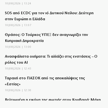
10|08|2026 | 13:24
SOS από ECDC για τον ιό Δυτικού Νείλου: Δεύτερη
στην Ευρώπη η Ελλάδα
10|08|2026 | 13:07
Θράσος: Ο Τούρκος ΥΠΕΞ δεν αναγνωρίζει την
Κυπριακή Δημοκρατία
10|08|2026 | 13:00
Ανασφάλιστα οχήματα: Τι αλλάζει στις ενστάσεις – Ο
ρόλος του AI
10|08|2026 | 12:43
Ταραχή στο ΠΑΣΟΚ από τις αποκαλύψεις της
«Εστίας»
10|08|2026 | 12:30
Βελτιωμένη η εικόνα της φωτιάς στον Κουβαρά: Μάχη
με διάσπαρτες εστίες