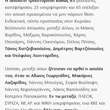
Η απόλυτη τριχοτόμηση καθώς 65
βουλευτές
καταψήφισαν, 25 υπερψήφισαν και 65 επέλεξαν
την αποχή προκειμένου να μην πάρουν θέση.
Ενδεικτικά, πέπλο προστασίας στον Κυριάκο
Βελόπουλο άπλωσαν, μεταξύ άλλων, οι Μάκης
Βορίδης, Μάξιμος Χαρακόπουλος, Χάρης
Θεοχάρης, Γιάννης Οικονόμου, Στέλιος Πέτσας,
Τάσος Χατζηβασιλείου, Δημήτρης Βαρτζόπουλος
και Θεόφιλος Λεονταρίδης.
Ωστόσο, μεταξύ όσων
ζήτησαν να αρθεί η ασυλία
του, ήταν οι Αδωνις Γεωργιάδης, Μακάριος
Λαζαρίδης
, Γιάννης Μπούγας, Σοφία Βούλτεψη,
Γιάννης Κεφαλογιάννης, Λάκης Βασιλειάδης και
Κατερίνα Παπακώστα.
Εν τω μεταξύ
, ΠΑΣΟΚ,
ΣΥΡΙΖΑ, ΝΕ.ΑΡ. και ΝΙΚΗ υπερψήφισαν, ενώ ΚΚΕ και