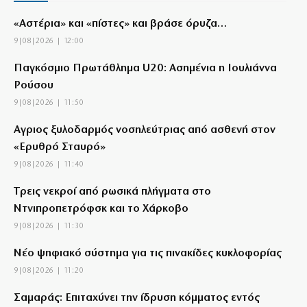
«Αστέρια» και «πίστες» και βράσε όρυζα…
9|08|2026 | 12:00
Παγκόσμιο Πρωτάθλημα U20: Ασημένια η Ιουλιάννα
Ρούσου
9|08|2026 | 11:50
Αγριος ξυλοδαρμός νοσηλεύτριας από ασθενή στον
«Ερυθρό Σταυρό»
9|08|2026 | 11:40
Tρεις νεκροί από ρωσικά πλήγματα στο
Ντνιπροπετρόφσκ και το Χάρκοβο
9|08|2026 | 11:30
Νέο ψηφιακό σύστημα για τις πινακίδες κυκλοφορίας
9|08|2026 | 11:20
Σαμαράς: Επιταχύνει την ίδρυση κόμματος εντός