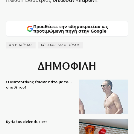
Πλεύση Ελευθερίας
δήλωσαν
«
παρών
».
Προσθέστε την «δημοκρατία» ως
προτιμώμενη πηγή στην Google
ΑΡΣΗ ΑΣΥΛΙΑΣ
ΚΥΡΙΑΚΟΣ ΒΕΛΟΠΟΥΛΟΣ
ΔΗΜΟΦΙΛΗ
Ο Μητσοτάκης έπιασε πάτο με το…
σπαθί του!
Kyriakos delendus est