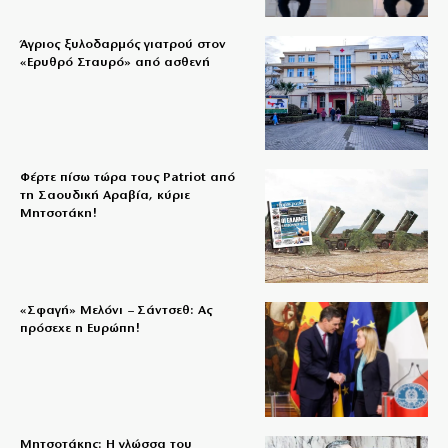
Άγριος ξυλοδαρμός γιατρού στον
«Ερυθρό Σταυρό» από ασθενή
Φέρτε πίσω τώρα τους Patriot από
τη Σαουδική Αραβία, κύριε
Μητσοτάκη!
«Σφαγή» Μελόνι – Σάντσεθ: Ας
πρόσεχε η Ευρώπη!
Μητσοτάκης: Η γλώσσα του