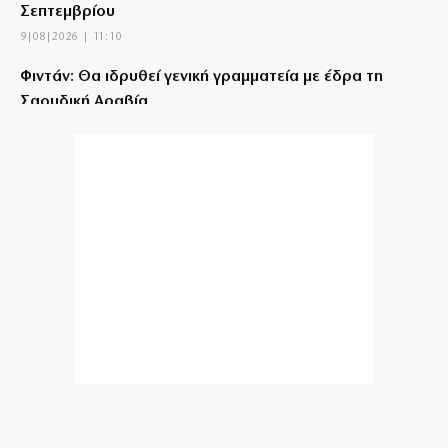
Σεπτεμβρίου
9|08|2026 | 11:10
Φιντάν: Θα ιδρυθεί γενική γραμματεία με έδρα τη
Σαουδική Αραβία
9|08|2026 | 11:00
Υπό έλεγχο η πυρκαγιά στα Πυργαδίκια με ισχυρές
δυνάμεις της Πυροσβεστικής
9|08|2026 | 10:50
Θρήνος για τον Μέσι – Έφυγε ο πατέρας του
9|08|2026 | 10:40
Ο έλεγχος της Κυβέρνησης: Κατέβασαν άρον άρον
ρολά χωρίς ντροπή
9|08|2026 | 10:30
Σούπερ ΑΕΚ με χατ τρικ Γκατσίνοβιτς
9|08|2026 | 10:20