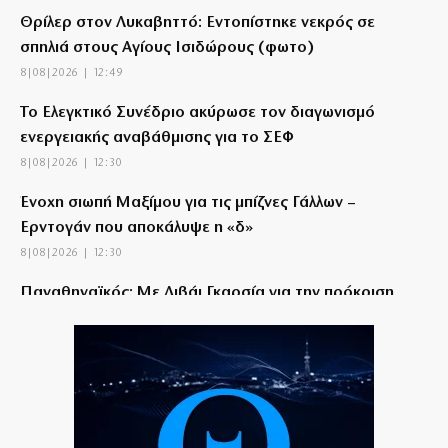
Θρίλερ στον Λυκαβηττό: Εντοπίστηκε νεκρός σε
σπηλιά στους Αγίους Ισιδώρους (φωτο)
8|08|2026 | 12:49
Το Ελεγκτικό Συνέδριο ακύρωσε τον διαγωνισμό
ενεργειακής αναβάθμισης για το ΣΕΦ
8|08|2026 | 12:30
Ένοχη σιωπή Μαξίμου για τις μπίζνες Γάλλων –
Ερντογάν που αποκάλυψε η «δ»
8|08|2026 | 12:30
Παναθηναϊκός: Με Λιβάι Γκαρσία για την πρόκριση
στη Σόφια
8|08|2026 | 12:05
Σταύρος Παπασταύρου: Η πιο σκανδαλώδης από
όλες τις αποστολές του
8|08|2026 | 12:00