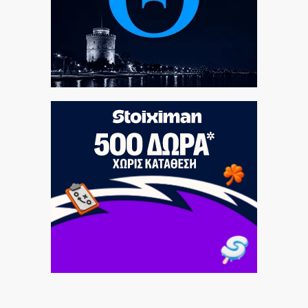
Τουρκική πρόκληση: Αμφισβητούν την κυριαρχία των
νησιών μας
8|08|2026 | 11:45
Ηλιόπουλος σε Μάγερ: «Βλέπω το βλέμμα της τίγρης
στα μάτια σου»
8|08|2026 | 11:30
Ο Μητσοτάκης έπιασε πάτο με το… σπαθί του!
8|08|2026 | 11:29
Χαρδαλιάς: Μπλόκο σε ανεμογεννήτριες στις καμένες
περιοχές
8|08|2026 | 11:15
Ο Ολυμπιακός αρχίζει συνεργασία με τον Ζοφρέ
Μονκαντά
8|08|2026 | 11:00