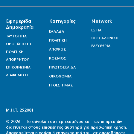
Ένα βήμα από τη συμφωνία Ιράν – Ομάν για Ορμούζ;
8|08|2026 | 18:54
Εφημερίδα
Κατηγορίες
Network
Κύπρος: 318.000 ευρώ για τα Πατριαρχεία
Δημοκρατία
8|08|2026 | 18:30
ΕΣΤΙΑ
ΕΛΛΑΔΑ
ΤΑΥΤΟΤΗΤΑ
ΘΕΣΣΑΛΟΝΙΚΗ
ΠΟΛΙΤΙΚΗ
ΟΡΟΙ ΧΡΗΣΗΣ
ΕΛΕΥΘΕΡΙΑ
ΑΠΟΨΕΙΣ
ΠΟΛΙΤΙΚΗ
ΚΟΣΜΟΣ
ΑΠΟΡΡΗΤΟΥ
ΕΠΙΚΟΙΝΩΝΙΑ
ΠΡΩΤΟΣΕΛΙΔΑ
ΔΙΑΦΗΜΙΣΗ
ΟΙΚΟΝΟΜΙΑ
Η ΘΕΣΗ ΜΑΣ
Μ.Η.Τ. 252081
© 2026 — Το σύνολο του περιεχομένου και των υπηρεσιών
διατίθεται στους επισκέπτες αυστηρά για προσωπική χρήση.
Απαγορεύεται η χρήση ή επανεκπομπή του, σε οποιοδήποτε