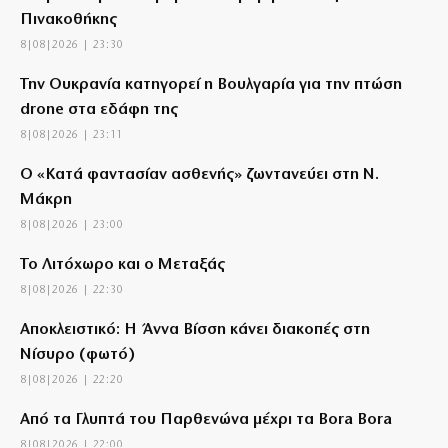
Πινακοθήκης
8|08|2026 | 23:30
Την Ουκρανία κατηγορεί η Βουλγαρία για την πτώση
drone στα εδάφη της
8|08|2026 | 23:11
Ο «Κατά φαντασίαν ασθενής» ζωντανεύει στη Ν.
Μάκρη
8|08|2026 | 23:00
Το Λιτόχωρο και ο Μεταξάς
8|08|2026 | 22:30
Αποκλειστικό: Η Άννα Βίσση κάνει διακοπές στη
Νίσυρο (φωτό)
8|08|2026 | 22:20
Από τα Γλυπτά του Παρθενώνα μέχρι τα Bora Bora
8|08|2026 | 22:00