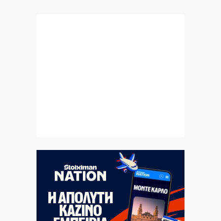
Το «Πεντάγωνο»
8|08|2026 | 21:30
Νέες συλλήψεις μαφιόζων σχετιζόμενων με τον
διαβόητο Έντικ
8|08|2026 | 21:26
Tρεις συλλήψεις για πρόκληση πυρκαγιών από αμέλεια
σε Λέσβο και Κορινθία
8|08|2026 | 21:16
Kyriakos delendus est
8|08|2026 | 21:09
Τραγωδία στην Πάρο: 4χρονο αγοράκι πνίγηκε σε
πισίνα
8|08|2026 | 21:04
Όταν υπήρχε πρόσβαση στην αισιοδοξία