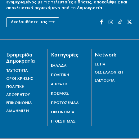
ενημερωμένος με τις τελευταίες ειδήσεις, αποκαλύψεις και
6|08|2026 | 21:50
αποκλειστικό περιεχόμενο από τη Δημοκρατία.
Επτά μήνες ανενεργά τα νέα αεροπλάνα της
Ακολουθήστε μας ⟶
Πυροσβεστικής
6|08|2026 | 21:40
Ιταλία όπως… Μυστράς: 50χρονος έπαιρνε τη
Εφημερίδα
Κατηγορίες
Network
σύνταξη της νεκρής μητέρας του
Δημοκρατία
6|08|2026 | 21:35
ΕΣΤΙΑ
ΕΛΛΑΔΑ
ΤΑΥΤΟΤΗΤΑ
ΘΕΣΣΑΛΟΝΙΚΗ
ΠΟΛΙΤΙΚΗ
ΟΡΟΙ ΧΡΗΣΗΣ
ΕΛΕΥΘΕΡΙΑ
ΑΠΟΨΕΙΣ
ΠΟΛΙΤΙΚΗ
ΚΟΣΜΟΣ
ΑΠΟΡΡΗΤΟΥ
ΕΠΙΚΟΙΝΩΝΙΑ
ΠΡΩΤΟΣΕΛΙΔΑ
ΔΙΑΦΗΜΙΣΗ
ΟΙΚΟΝΟΜΙΑ
Η ΘΕΣΗ ΜΑΣ