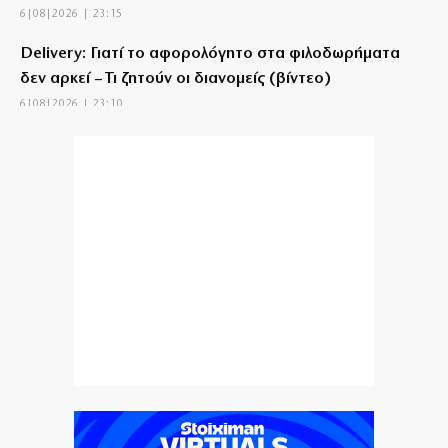
6|08|2026 | 23:15
Delivery: Γιατί το αφορολόγητο στα φιλοδωρήματα
δεν αρκεί – Τι ζητούν οι διανομείς (βίντεο)
6|08|2026 | 23:10
Ο Ορτέγκα αποχαιρέτησε τον Ολυμπιακό και
υπογράφει στη Ρίβερ Πλέιτ
6|08|2026 | 23:00
ΟΛΘ: Νέα επένδυση σε σύγχρονο εξοπλισμό – 8 νέα
Straddle Carriers στο λιμάνι
6|08|2026 | 22:50
Όλα για όλα για την ανατροπή ο ΠΑΟΚ
6|08|2026 | 22:47
Ιστορική επίσκεψη Ζελένσκι στη Σερβία
6|08|2026 | 22:40