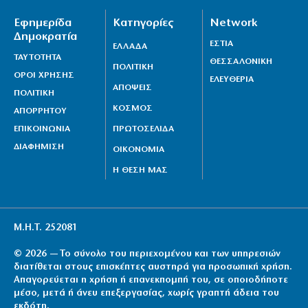
7|08|2026 | 23:30
Εφημερίδα
Κατηγορίες
Network
«Μπλόκο» από το Εφετείο στην κατασκευή της
Δημοκρατία
ΕΣΤΙΑ
αίθουσας χορού στον Λευκό Οίκο
ΕΛΛΑΔΑ
ΤΑΥΤΟΤΗΤΑ
ΘΕΣΣΑΛΟΝΙΚΗ
7|08|2026 | 23:20
ΠΟΛΙΤΙΚΗ
ΟΡΟΙ ΧΡΗΣΗΣ
ΕΛΕΥΘΕΡΙΑ
ΑΠΟΨΕΙΣ
Κάρτα Αγρότη: Ενεργοποιείται ψηφιακά από τις 28
ΠΟΛΙΤΙΚΗ
Αυγούστου
ΚΟΣΜΟΣ
ΑΠΟΡΡΗΤΟΥ
7|08|2026 | 23:10
ΕΠΙΚΟΙΝΩΝΙΑ
ΠΡΩΤΟΣΕΛΙΔΑ
ΔΙΑΦΗΜΙΣΗ
ΟΙΚΟΝΟΜΙΑ
Η ΘΕΣΗ ΜΑΣ
Μ.Η.Τ. 252081
© 2026 — Το σύνολο του περιεχομένου και των υπηρεσιών
διατίθεται στους επισκέπτες αυστηρά για προσωπική χρήση.
Απαγορεύεται η χρήση ή επανεκπομπή του, σε οποιοδήποτε
μέσο, μετά ή άνευ επεξεργασίας, χωρίς γραπτή άδεια του
εκδότη.