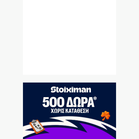
8|08|2026 | 9:25
Στο κατακόρυφο η αυγουστιάτικη έξοδος:
«Βουλιάζουν» τα λιμάνια
8|08|2026 | 9:00
Ο Μητσοτάκης έπιασε πάτο με το… σπαθί του!
8|08|2026 | 8:59
Ιράν: Προσκλητήριο για ισλαμικό μέτωπο απέναντι
στη Δύση
8|08|2026 | 8:45
Χούθι: Νέες απειλές κατά όσων συνεργάζονται με το
Ριάντ
8|08|2026 | 8:24
Επικίνδυνο «κοκτέιλ» ζέστης και ανέμων – Στο κόκκινο
ο κίνδυνος πυρκαγιών
8|08|2026 | 8:12