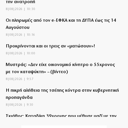
την ανατροπή
8|08|2026 | 10:30
Οι πληρωμές από τον e-ΕΦΚΑ και τη ΔΥΠΑ έως τις 14
Αυγούστου
8|08|2026 | 10:16
Προκρίνονται και οι τρεις αν «ματώσουν»!
8|08|2026 | 10:00
Μυστράς: «Δεν είχε οικονομικό κίνητρο ο 55χρονος
με τον καταψύκτη» – (βίντεο)
8|08|2026 | 9:57
Η πικρή αλήθεια της τσέπης κόντρα στην κυβερνητική
προπαγάνδα
8|08|2026 | 9:30
Σκιάθος: Καταδίκη 39χρονης που μέθυσε μαζί με την
ανήλικη κόρη της