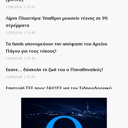
(βίντεο)
5|08|2026 | 23:50
Λίμνη Πλαστήρα: Υπαίθριο μουσείο τέχνης σε 90
στρέμματα
5|08|2026 | 23:40
Τα funds υπονομεύουν την απόφαση του Αρείου
Πάγου για τους τόκους!
5|08|2026 | 23:30
Έκανε… δύσκολη τη ζωή του ο Παναθηναϊκός!
5|08|2026 | 23:24
Επιστολή ΤΕΕ προς ΓΑΙΟΣΕ για τον Σιδηροδρομικό
Σταθμό Λάρισας
5|08|2026 | 23:20
Τουρκία: Κατατέθηκε ν/σ για τερματισμό της
σύγκρουσης με τους Κούρδους