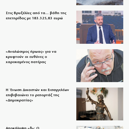
Στις Βρυξέλλες από τα… βάθη της
επετηρίδας με 183.325,83 ευρώ
«Aναλώσιμος ήρωας» για να
κρυφτούν οι ευθύνες ο
χαροκαμένος πατέρας
Η Ένωση Δικαστών και Εισαγγελέων
επιβεβαιώνει το ρεπορτάζ της
«Δημοκρατίας»
Αποκάλυψη «δ»: Ο