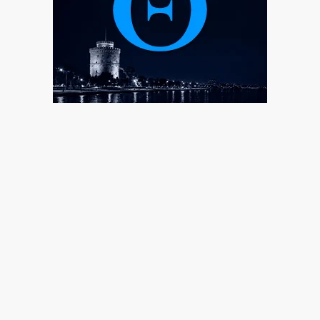
5|08|2026 | 23:10
«Θερμό» φθινόπωρο στο πεδίο των πλειστηριασμών
5|08|2026 | 23:00
Σύμη: Τραγική κατάληξη για τον όγδοο επιβαίνοντα
του ιστιοπλοϊκού
5|08|2026 | 22:55
Βόλος: Στη φυλακή 26χρονος που απείλησε να
σκοτώσει τη μητέρα του
5|08|2026 | 22:50
Κακουργηματική φοροδιαφυγή κρύβει η πώληση
δανείων σε funds
5|08|2026 | 22:40
Το «Ονειρικό» ανοίγει τις πύλες του
5|08|2026 | 22:30
Νέα επίθεση των Χούθι σε σαουδαραβικό