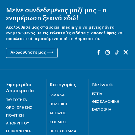
Πύργος ελέγχου ή Αστυνομία;
Μείνε συνδεδεμένος μαζί μας – η
5|08|2026 | 21:50
ενημέρωση ξεκινά εδώ!
Ακολούθησέ μας στα social media για να μένεις πάντα
ενημερωμένος με τις τελευταίες ειδήσεις, αποκαλύψεις και
αποκλειστικό περιεχόμενο από τη Δημοκρατία.
Ακολουθήστε μας ⟶
Εφημερίδα
Κατηγορίες
Network
Δημοκρατία
ΕΣΤΙΑ
ΕΛΛΑΔΑ
ΤΑΥΤΟΤΗΤΑ
ΘΕΣΣΑΛΟΝΙΚΗ
ΠΟΛΙΤΙΚΗ
ΟΡΟΙ ΧΡΗΣΗΣ
ΕΛΕΥΘΕΡΙΑ
ΑΠΟΨΕΙΣ
ΠΟΛΙΤΙΚΗ
ΚΟΣΜΟΣ
ΑΠΟΡΡΗΤΟΥ
ΕΠΙΚΟΙΝΩΝΙΑ
ΠΡΩΤΟΣΕΛΙΔΑ