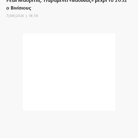
Ρεάλ Μαδρίτης: Παραμένει «Βασιλιάς» μέχρι το 2032
ο Βινίσιους
7|08|2026 | 18:38
Επιχείρηση θαψίματος των υποκλοπών με νομικά
τερτίπια
7|08|2026 | 18:33
«Βόμβα» για υγεία και φωτιές οι τοπικές χωματερές
7|08|2026 | 18:30
Ενεργειακή ρήτρα: Το επενδυτικό σχέδιο του 1,1 δισ.
ευρώ έως το 2028
7|08|2026 | 18:20
Επίδομα σίτισης 600 ευρώ για σπουδαστές
7|08|2026 | 18:10
Πόρτο Γερμενό – Ψάθα: Οργή για κατεδαφιστέες 118
κατοικίες