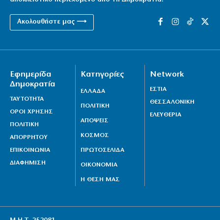
Κορυφώνεται η έξοδος των αδειούχων
Ακολουθήστε μας ⟶
7|08|2026 | 17:15
Επικοινωνία Πούτιν – Μοχάμεντ μπιν Ζάγεντ για
Κόλπο και Ουκρανία
7|08|2026 | 17:10
Εφημερίδα
Κατηγορίες
Network
Δημοκρατία
Πυρκαγιές σε Μαρκόπουλο και Κόρινθο
ΕΣΤΙΑ
ΕΛΛΑΔΑ
ΤΑΥΤΟΤΗΤΑ
7|08|2026 | 17:05
ΘΕΣΣΑΛΟΝΙΚΗ
ΠΟΛΙΤΙΚΗ
ΟΡΟΙ ΧΡΗΣΗΣ
ΕΛΕΥΘΕΡΙΑ
ΑΠΟΨΕΙΣ
ΠΟΛΙΤΙΚΗ
ΚΟΣΜΟΣ
ΑΠΟΡΡΗΤΟΥ
ΕΠΙΚΟΙΝΩΝΙΑ
ΠΡΩΤΟΣΕΛΙΔΑ
ΔΙΑΦΗΜΙΣΗ
ΟΙΚΟΝΟΜΙΑ
Η ΘΕΣΗ ΜΑΣ