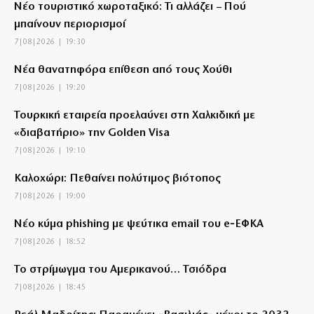
Νέο τουριστικό χωροταξικό: Τι αλλάζει – Πού
μπαίνουν περιορισμοί
7|08|2026 | 19:30
Νέα θανατηφόρα επίθεση από τους Χούθι
7|08|2026 | 19:20
Τουρκική εταιρεία προελαύνει στη Χαλκιδική με
«διαβατήριο» την Golden Visa
7|08|2026 | 19:10
Καλοχώρι: Πεθαίνει πολύτιμος βιότοπος
7|08|2026 | 19:00
Νέο κύμα phishing με ψεύτικα email του e‑ΕΦΚΑ
7|08|2026 | 18:52
Το στρίμωγμα του Αμερικανού… Τσιόδρα
7|08|2026 | 18:45