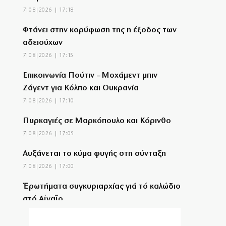
7|08|2026 | 17:18
Φτάνει στην κορύφωση της η έξοδος των
αδειούχων
7|08|2026 | 17:15
Επικοινωνία Πούτιν – Μοχάμεντ μπιν
Ζάγεντ για Κόλπο και Ουκρανία
7|08|2026 | 17:10
Πυρκαγιές σε Μαρκόπουλο και Κόρινθο
7|08|2026 | 17:05
Αυξάνεται το κύμα φυγής στη σύνταξη
7|08|2026 | 17:00
Ἐρωτήματα συγκυριαρχίας γιά τό καλώδιο
στό Αἰγαῖο
7|08|2026 | 16:50