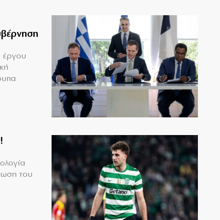
υβέρνηση
υ έργου
ική
ουπα
!
μολογία
τωση του