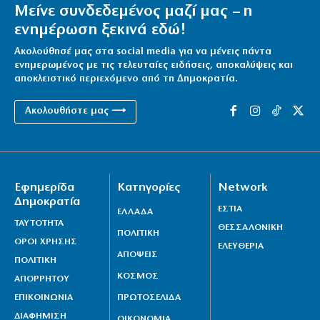
Πάνω από 1.500 έλεγχοι σε 300 παραλίες – Χαλκιδική:
Μείνε συνδεδεμένος μαζί μας – η
Ρεκόρ αυθαιρεσιών!
ενημέρωση ξεκινά εδώ!
7|08|2026 | 21:40
Ακολούθησέ μας στα social media για να μένεις πάντα
ενημερωμένος με τις τελευταίες ειδήσεις, αποκαλύψεις και
αποκλειστικό περιεχόμενο από τη Δημοκρατία.
Ακολουθήστε μας ⟶
Εφημερίδα
Κατηγορίες
Network
Δημοκρατία
ΕΣΤΙΑ
ΕΛΛΑΔΑ
ΤΑΥΤΟΤΗΤΑ
ΘΕΣΣΑΛΟΝΙΚΗ
ΠΟΛΙΤΙΚΗ
ΟΡΟΙ ΧΡΗΣΗΣ
ΕΛΕΥΘΕΡΙΑ
ΑΠΟΨΕΙΣ
ΠΟΛΙΤΙΚΗ
ΚΟΣΜΟΣ
ΑΠΟΡΡΗΤΟΥ
ΕΠΙΚΟΙΝΩΝΙΑ
ΠΡΩΤΟΣΕΛΙΔΑ
ΔΙΑΦΗΜΙΣΗ
ΟΙΚΟΝΟΜΙΑ