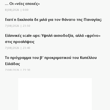
… Οι «νέες εποχές»
8|08|2026 | 0:00
Γιατί η Εκκλησία δε μιλά για τον θάνατο της Παναγίας;
7|08|2026 | 23:50
Ελληνικές scale-ups: Υψηλή αισιοδοξία, αλλά «φρένο»
στις προσλήψεις
7|08|2026 | 23:40
Το πρόγραμμα του β’ προκριματικού του Κυπέλλου
Ελλάδας
7|08|2026 | 23:30
«Μπλόκο» από το Εφετείο στην κατασκευή της
αίθουσας χορού στον Λευκό Οίκο
7|08|2026 | 23:20
Κάρτα Αγρότη: Ενεργοποιείται ψηφιακά από τις 28
Αυγούστου