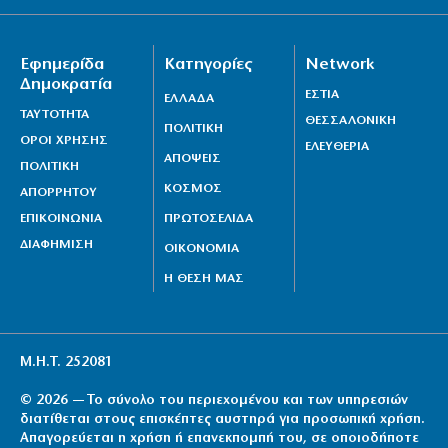
Μεταναστευτικό, φωτιές και κυβερνητική διαχείριση
7|08|2026 | 21:30
Εφημερίδα
Κατηγορίες
Network
Χανιά: Αναστέλλονται τα τακτικά ραντεβού
Δημοκρατία
ΕΣΤΙΑ
αγγειοχειρουργού λόγω κλοπής
ΕΛΛΑΔΑ
ΤΑΥΤΟΤΗΤΑ
ΘΕΣΣΑΛΟΝΙΚΗ
7|08|2026 | 21:20
ΠΟΛΙΤΙΚΗ
ΟΡΟΙ ΧΡΗΣΗΣ
ΕΛΕΥΘΕΡΙΑ
ΑΠΟΨΕΙΣ
Εμφύλιος στις λαϊκές αγορές
ΠΟΛΙΤΙΚΗ
ΚΟΣΜΟΣ
7|08|2026 | 21:10
ΑΠΟΡΡΗΤΟΥ
ΕΠΙΚΟΙΝΩΝΙΑ
ΠΡΩΤΟΣΕΛΙΔΑ
ΔΙΑΦΗΜΙΣΗ
ΟΙΚΟΝΟΜΙΑ
Η ΘΕΣΗ ΜΑΣ
Μ.Η.Τ. 252081
© 2026 — Το σύνολο του περιεχομένου και των υπηρεσιών
διατίθεται στους επισκέπτες αυστηρά για προσωπική χρήση.
Απαγορεύεται η χρήση ή επανεκπομπή του, σε οποιοδήποτε