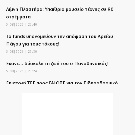
Λίμνη Πλαστήρα: Υπαίθριο μουσείο τέχνης σε 90
στρέμματα
5|08|2026 | 23:40
Τα funds υπονομεύουν την απόφαση του Αρείου
Πάγου για τους τόκους!
5|08|2026 | 23:30
Έκανε… δύσκολη τη ζωή του ο Παναθηναϊκός!
5|08|2026 | 23:24
Επιστολή ΤΕΕ προς ΓΑΙΟΣΕ για τον Σιδηροδρομικό
Σταθμό Λάρισας
5|08|2026 | 23:20
Τουρκία: Κατατέθηκε ν/σ για τερματισμό της
σύγκρουσης με τους Κούρδους
5|08|2026 | 23:10