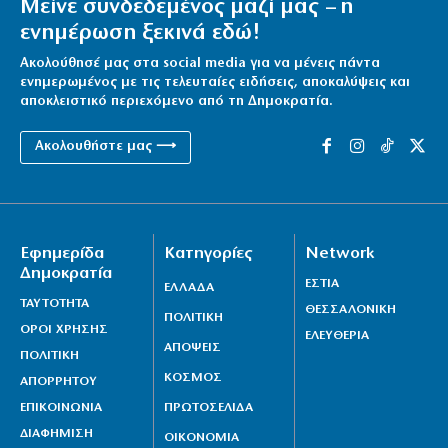
Μείνε συνδεδεμένος μαζί μας – η
5|08|2026 | 21:50
ενημέρωση ξεκινά εδώ!
Ακολούθησέ μας στα social media για να μένεις πάντα
ενημερωμένος με τις τελευταίες ειδήσεις, αποκαλύψεις και
αποκλειστικό περιεχόμενο από τη Δημοκρατία.
Ακολουθήστε μας ⟶
Εφημερίδα
Κατηγορίες
Network
Δημοκρατία
ΕΣΤΙΑ
ΕΛΛΑΔΑ
ΤΑΥΤΟΤΗΤΑ
ΘΕΣΣΑΛΟΝΙΚΗ
ΠΟΛΙΤΙΚΗ
ΟΡΟΙ ΧΡΗΣΗΣ
ΕΛΕΥΘΕΡΙΑ
ΑΠΟΨΕΙΣ
ΠΟΛΙΤΙΚΗ
ΚΟΣΜΟΣ
ΑΠΟΡΡΗΤΟΥ
ΕΠΙΚΟΙΝΩΝΙΑ
ΠΡΩΤΟΣΕΛΙΔΑ
ΔΙΑΦΗΜΙΣΗ
ΟΙΚΟΝΟΜΙΑ