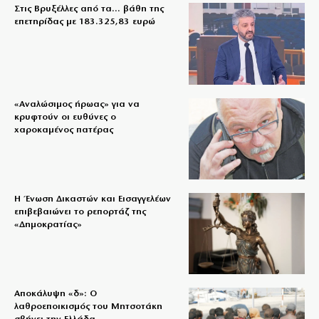
Στις Βρυξέλλες από τα… βάθη της
επετηρίδας με 183.325,83 ευρώ
«Aναλώσιμος ήρωας» για να
κρυφτούν οι ευθύνες ο
χαροκαμένος πατέρας
Η Ένωση Δικαστών και Εισαγγελέων
επιβεβαιώνει το ρεπορτάζ της
«Δημοκρατίας»
Αποκάλυψη «δ»: Ο
λαθροεποικισμός του Μητσοτάκη