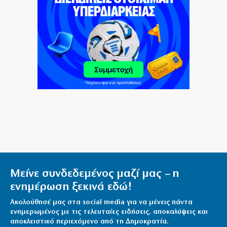
Καύσωνας σε πολλές περιοχές με θερμοκρασίες έως
39,5°C
9|08|2026 | 10:00
Φιντάν: Αμυντική συμφωνία στα πρότυπα του ΝΑΤΟ
από Τουρκία, Σαουδική Αραβία και Πακιστάν
9|08|2026 | 9:50
Πάρος: 4χρονο αγόρι πνίγηκε σε πισίνα beach bar
9|08|2026 | 9:40
Πρόστιμα POS: Τι ισχύει με τους ελέγχους και τα όρια
της ΑΑΔΕ
9|08|2026 | 9:30
Μείνε συνδεδεμένος μαζί μας – η
Προσάραξη ιστιοφόρου στην Αντικέρου: Σώθηκε
ενημέρωση ξεκινά εδώ!
Γερμανός τουρίστας
Ακολούθησέ μας στα social media για να μένεις πάντα
9|08|2026 | 9:20
ενημερωμένος με τις τελευταίες ειδήσεις, αποκαλύψεις και
αποκλειστικό περιεχόμενο από τη Δημοκρατία.