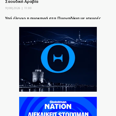
Σαουδική Αραβία
9|08|2026 | 11:00
Υπό έλεγχο η πυρκαγιά στα Πυργαδίκια με ισχυρές
δυνάμεις της Πυροσβεστικής
9|08|2026 | 10:50
Θρήνος για τον Μέσι – Έφυγε ο πατέρας του
9|08|2026 | 10:40
Ο έλεγχος της Κυβέρνησης: Κατέβασαν άρον άρον
ρολά χωρίς ντροπή
9|08|2026 | 10:30
Σούπερ ΑΕΚ με χατ τρικ Γκατσίνοβιτς
9|08|2026 | 10:20
Πυροσβεστική: 3 συλλήψεις για πυρκαγιές από
αμέλεια σε Κορινθία και Λέσβο
9|08|2026 | 10:10