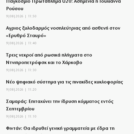
Παγκόσμιο Πρωτάθλημα U20: Ασημένια η Ιουλιάννα
Ρούσου
9|08|2026 | 11:50
Αγριος ξυλοδαρμός νοσηλεύτριας από ασθενή στον
«Ερυθρό Σταυρό»
9|08|2026 | 11:40
Tρεις νεκροί από ρωσικά πλήγματα στο
Ντνιπροπετρόφσκ και το Χάρκοβο
9|08|2026 | 11:30
Νέο ψηφιακό σύστημα για τις πινακίδες κυκλοφορίας
9|08|2026 | 11:20
Σαμαράς: Επιταχύνει την ίδρυση κόμματος εντός
Σεπτεμβρίου
9|08|2026 | 11:10
Φιντάν: Θα ιδρυθεί γενική γραμματεία με έδρα τη