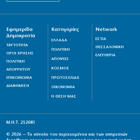
Πυροσβεστικής
6|08|2026 | 21:40
Ιταλία όπως… Μυστράς: 50χρονος έπαιρνε τη
Εφημερίδα
Κατηγορίες
Network
σύνταξη της νεκρής μητέρας του
Δημοκρατία
6|08|2026 | 21:35
ΕΣΤΙΑ
ΕΛΛΑΔΑ
ΤΑΥΤΟΤΗΤΑ
ΘΕΣΣΑΛΟΝΙΚΗ
ΠΟΛΙΤΙΚΗ
ΟΡΟΙ ΧΡΗΣΗΣ
ΕΛΕΥΘΕΡΙΑ
ΑΠΟΨΕΙΣ
ΠΟΛΙΤΙΚΗ
ΚΟΣΜΟΣ
ΑΠΟΡΡΗΤΟΥ
ΕΠΙΚΟΙΝΩΝΙΑ
ΠΡΩΤΟΣΕΛΙΔΑ
ΔΙΑΦΗΜΙΣΗ
ΟΙΚΟΝΟΜΙΑ
Η ΘΕΣΗ ΜΑΣ
Μ.Η.Τ. 252081
© 2026 — Το σύνολο του περιεχομένου και των υπηρεσιών