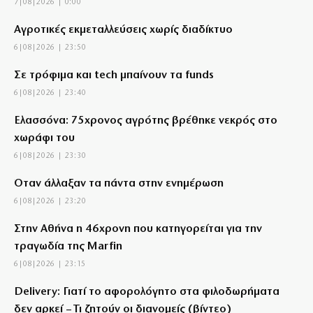
7|08|2026 | 0:00
Αγροτικές εκμεταλλεύσεις χωρίς διαδίκτυο
6|08|2026 | 23:50
Σε τρόφιμα και tech μπαίνουν τα funds
6|08|2026 | 23:40
Ελασσόνα: 75χρονος αγρότης βρέθηκε νεκρός στο
χωράφι του
6|08|2026 | 23:30
Όταν άλλαξαν τα πάντα στην ενημέρωση
6|08|2026 | 23:20
Στην Αθήνα η 46χρονη που κατηγορείται για την
τραγωδία της Marfin
6|08|2026 | 23:15
Delivery: Γιατί το αφορολόγητο στα φιλοδωρήματα
δεν αρκεί – Τι ζητούν οι διανομείς (βίντεο)