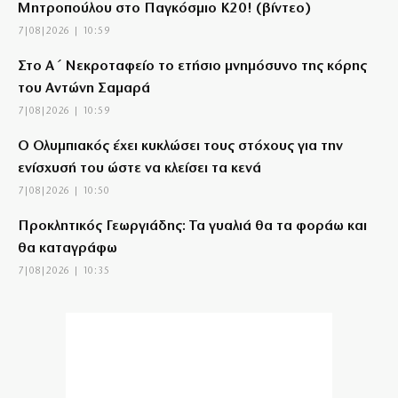
Μητροπούλου στο Παγκόσμιο Κ20! (βίντεο)
7|08|2026 | 10:59
Στο Α΄ Νεκροταφείο το ετήσιο μνημόσυνο της κόρης
του Αντώνη Σαμαρά
7|08|2026 | 10:59
Ο Ολυμπιακός έχει κυκλώσει τους στόχους για την
ενίσχυσή του ώστε να κλείσει τα κενά
7|08|2026 | 10:50
Προκλητικός Γεωργιάδης: Τα γυαλιά θα τα φοράω και
θα καταγράφω
7|08|2026 | 10:35
«Φωτιά» η βενζίνη, ακριβότερο και το diesel: Οι νέες
τιμές ανά περιοχή
7|08|2026 | 10:33
Εξετάζει Αριάγκα η ΑΕΚ