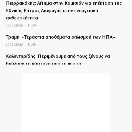
Πιερρακάκης: Αίτημα στην Κομισιόν για επέκταση της
Εθνικής Ρήτρας Διαφυγής στην ενεργειακή
ανθεκτικότητα
6|08|2026 | 14:50
Τραμπ: «Τεράστια αποθέματα οπλισμού των ΗΠΑ»
6|08|2026 | 14:40
Καλεντερίδης: Περιμένουμε από τους ξένους να
βγάλουν τα κάστανα από τη φωτιά
6|08|2026 | 14:34
Πρόκληση με μνημείο Σκοπιανών στη Σερβία
6|08|2026 | 14:30
Μυστράς: Από παθολογικά αίτια πέθανε ο
ηλικιωμένος
6|08|2026 | 14:20
Κυψέλη: Προφυλακιστέος ο Αφγανός για τη