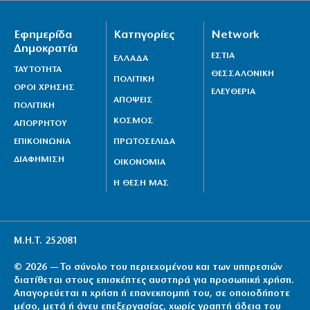
Εφημερίδα
Κατηγορίες
Network
Δημοκρατία
ΕΣΤΙΑ
ΕΛΛΑΔΑ
ΤΑΥΤΟΤΗΤΑ
ΘΕΣΣΑΛΟΝΙΚΗ
ΠΟΛΙΤΙΚΗ
ΟΡΟΙ ΧΡΗΣΗΣ
ΕΛΕΥΘΕΡΙΑ
ΑΠΟΨΕΙΣ
ΠΟΛΙΤΙΚΗ
ΚΟΣΜΟΣ
ΑΠΟΡΡΗΤΟΥ
ΕΠΙΚΟΙΝΩΝΙΑ
ΠΡΩΤΟΣΕΛΙΔΑ
ΔΙΑΦΗΜΙΣΗ
ΟΙΚΟΝΟΜΙΑ
Η ΘΕΣΗ ΜΑΣ
Μ.Η.Τ. 252081
© 2026 — Το σύνολο του περιεχομένου και των υπηρεσιών
διατίθεται στους επισκέπτες αυστηρά για προσωπική χρήση.
Απαγορεύεται η χρήση ή επανεκπομπή του, σε οποιοδήποτε
μέσο, μετά ή άνευ επεξεργασίας, χωρίς γραπτή άδεια του