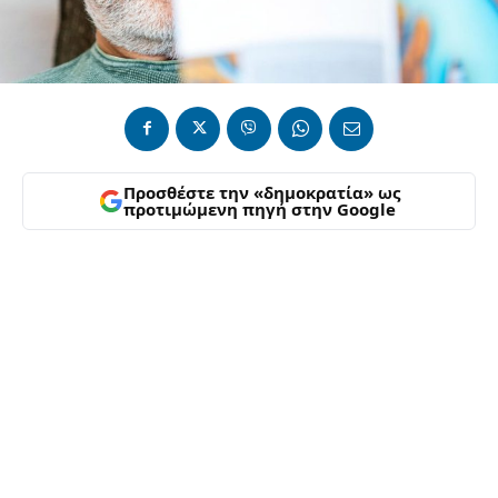
Προσθέστε την «δημοκρατία» ως
προτιμώμενη πηγή στην Google