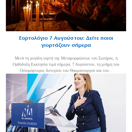
Εορτολόγιο 7 Αυγούστου: Δείτε ποιοι
γιορτάζουν σήμερα
Μετά τη μεγάλη εορτή της Μεταμορφώσεως του Σωτήρος, η
Ορθόδοξη Εκκλησία τιμά σήμερα, 7 Αυγούστου, τη μνήμη του
Οσιομάρτυρος Αστερίου του Θαυματουργού και του...