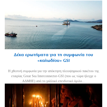
Δέκα ερωτήματα για τη συμφωνία του
«καλωδίου» GSI
Η χθεσινή συμφωνία για την απόκτηση πλειοψηφικού πακέτου της
εταιρίας Great Sea Interconnector-GSI (που ως τώρα ήλεγχε ο
ΑΔΜΗΕ) από το γαλλικό επενδυτικό όμιλο...