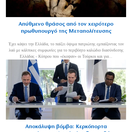
Απύθμενο θράσος από τον χειρότερο
πρωθυπουργό της Μεταπολίτευσης
Έχει κάψει την Ελλάδα, το παίζει όψιμα πατριώτης εμπαίζοντας τον
λαό με κάλπικες συμφωνίες για το περιβόητο καλώδιο διασύνδεσης
Ελλάδας - Κύπρου που «έκοψαν» οι Τούρκοι και για...
Αποκάλυψη βόμβα: Κερκόπορτα