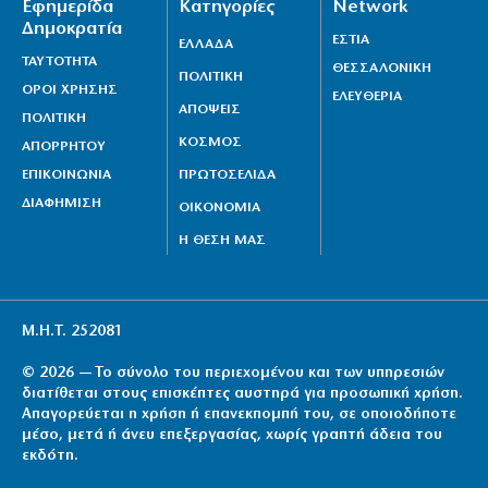
Εφημερίδα
Κατηγορίες
Network
Δημοκρατία
ΕΣΤΙΑ
ΕΛΛΑΔΑ
ΤΑΥΤΟΤΗΤΑ
ΘΕΣΣΑΛΟΝΙΚΗ
ΠΟΛΙΤΙΚΗ
ΟΡΟΙ ΧΡΗΣΗΣ
ΕΛΕΥΘΕΡΙΑ
ΑΠΟΨΕΙΣ
ΠΟΛΙΤΙΚΗ
ΚΟΣΜΟΣ
ΑΠΟΡΡΗΤΟΥ
ΕΠΙΚΟΙΝΩΝΙΑ
ΠΡΩΤΟΣΕΛΙΔΑ
ΔΙΑΦΗΜΙΣΗ
ΟΙΚΟΝΟΜΙΑ
Η ΘΕΣΗ ΜΑΣ
Μ.Η.Τ. 252081
© 2026 — Το σύνολο του περιεχομένου και των υπηρεσιών
διατίθεται στους επισκέπτες αυστηρά για προσωπική χρήση.
Απαγορεύεται η χρήση ή επανεκπομπή του, σε οποιοδήποτε
μέσο, μετά ή άνευ επεξεργασίας, χωρίς γραπτή άδεια του
εκδότη.