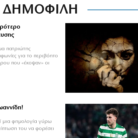
ΔΗΜΟΦΙΛΗ
ιρότερο
ευσης
ιμα πατριώτης
μφωνίες για το περιβόητο
πρου που «έκοψαν» οι
Ιωαννίδη!
θεί μια φημολογία γύρω
ρίπτωση του να φορέσει