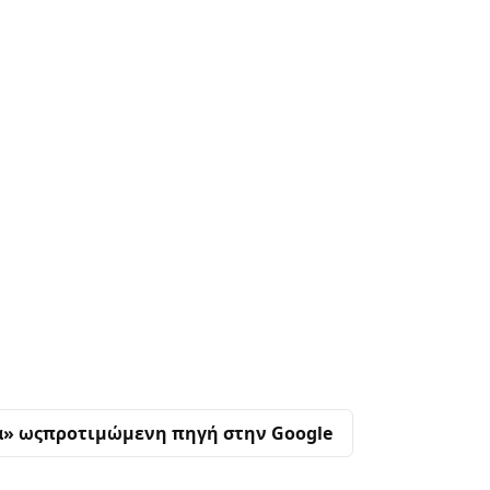
α» ως
προτιμώμενη πηγή στην Google