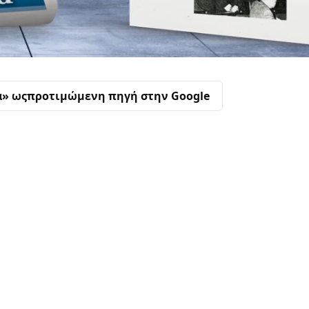
α» ως
προτιμώμενη πηγή στην Google