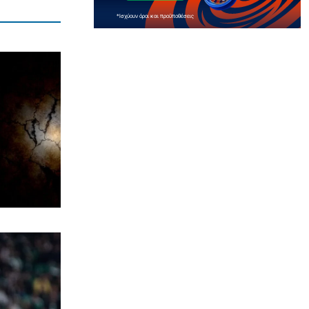
ΠΟΛΙΤΙΣΜΟΣ
Αγιον Ορος: Εικαστικό ταξίδι σιωπής
και πίστης
6|08|2026 | 22:30
ΕΛΛΑΔΑ
Χαλκιδική: Νεκρός 69χρονος στην
παραλία Σίβηρη
6|08|2026 | 22:25
ΑΘΛΗΤΙΚΑ
UEFA: Διατηρεί το μποϊκοτάζ στα
Παγκόσμια Κύπελλα
6|08|2026 | 22:20
ΟΙΚΟΝΟΜΙΑ
Aκριβαίνει γάλα και φέτα
6|08|2026 | 22:10
ΠΟΛΙΤΙΣΜΟΣ
Επίδαυρος: Η «Μήδεια» συναντά την…