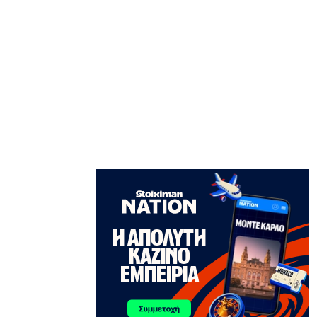
ΑΘΛΗΤΙΚΑ
Ο Ορτέγκα αποχαιρέτησε τον
Ολυμπιακό και υπογράφει στη Ρίβερ
Πλέιτ
6|08|2026 | 23:00
ΕΛΛΑΔΑ
ΟΛΘ: Νέα επένδυση σε σύγχρονο
εξοπλισμό – 8 νέα Straddle Carriers
στο λιμάνι
6|08|2026 | 22:50
ΑΘΛΗΤΙΚΑ
Όλα για όλα για την ανατροπή ο ΠΑΟΚ
6|08|2026 | 22:47
ΚΟΣΜΟΣ
Ιστορική επίσκεψη Ζελένσκι στη
Σερβία
6|08|2026 | 22:40