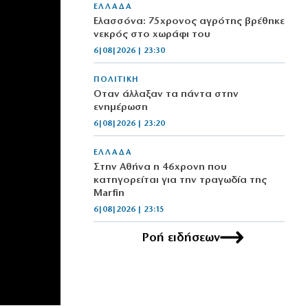
ΕΛΛΑΔΑ
Ελασσόνα: 75χρονος αγρότης βρέθηκε
νεκρός στο χωράφι του
6|08|2026 | 23:30
ΠΟΛΙΤΙΚΗ
Όταν άλλαξαν τα πάντα στην
ενημέρωση
6|08|2026 | 23:20
ΕΛΛΑΔΑ
Στην Αθήνα η 46χρονη που
κατηγορείται για την τραγωδία της
Marfin
6|08|2026 | 23:15
Ροή ειδήσεων
ΟΙΚΟΝΟΜΙΑ
Delivery: Γιατί το αφορολόγητο στα
φιλοδωρήματα δεν αρκεί – Τι ζητούν οι
διανομείς (βίντεο)
6|08|2026 | 23:10