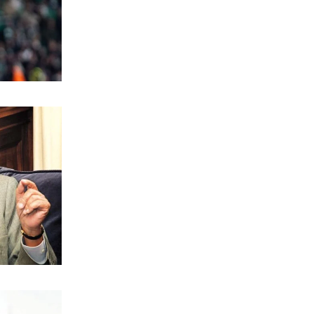
Τεχνητή Νοημοσύνη
6|08|2026 | 22:00
ΑΘΛΗΤΙΚΑ
Έρχεται ο Σαββίδης και φέρνει…
«μπαμ» στον ΠΑΟΚ!
6|08|2026 | 21:55
ΚΟΣΜΟΣ
Reuters: Ανησυχία στις ΗΠΑ για
αστάθεια στη Μέση Ανατολή
6|08|2026 | 21:50
ΕΛΛΑΔΑ
Επτά μήνες ανενεργά τα νέα
αεροπλάνα της Πυροσβεστικής
6|08|2026 | 21:40
ΚΟΣΜΟΣ
Ιταλία όπως… Μυστράς: 50χρονος
έπαιρνε τη σύνταξη της νεκρής