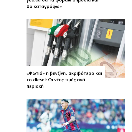
γυαλιά θα τα φοράω δημόσια και
α
θα καταγράφω»
«Φωτιά» η βενζίνη, ακριβότερο και
το diesel: Οι νέες τιμές ανά
περιοχή