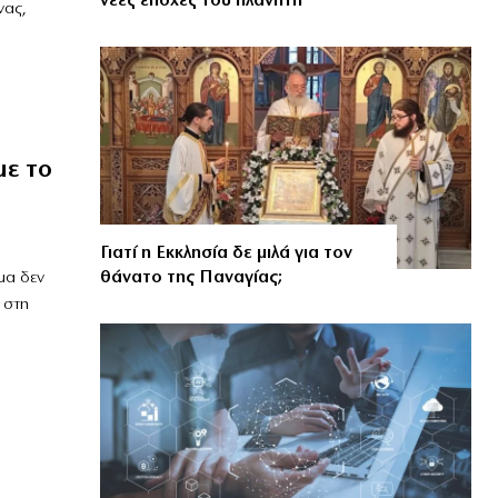
νέες εποχές του πλανήτη
νας,
με το
Γιατί η Εκκλησία δε μιλά για τον
θάνατο της Παναγίας;
μα δεν
 στη