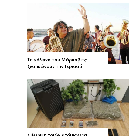
Τα χάλκινα του Μάρκοβιτς
ξεσηκώνουν την Ιερισσό
Σύλληψη τριών ατόμων για