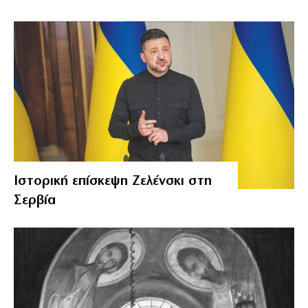
Ιστορική επίσκεψη Ζελένσκι στη
Σερβία