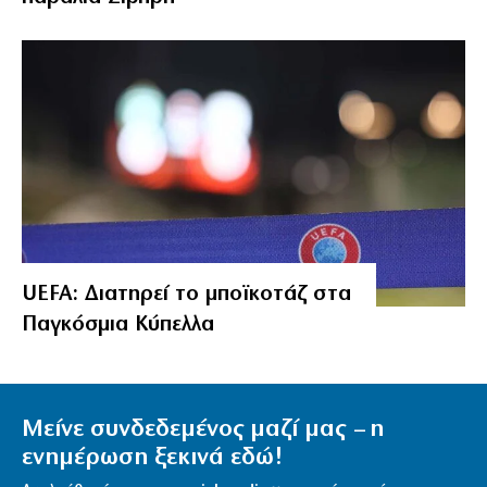
UEFA: Διατηρεί το μποϊκοτάζ στα
Παγκόσμια Κύπελλα
Μείνε συνδεδεμένος μαζί μας – η
ενημέρωση ξεκινά εδώ!