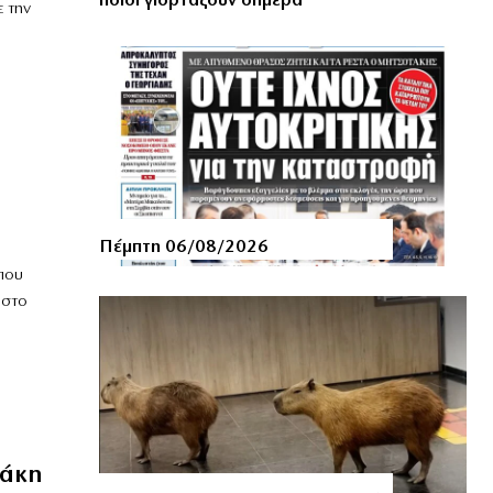
ποιοι γιορτάζουν σήμερα
 την
Πέμπτη 06/08/2026
που
 στο
μάκη