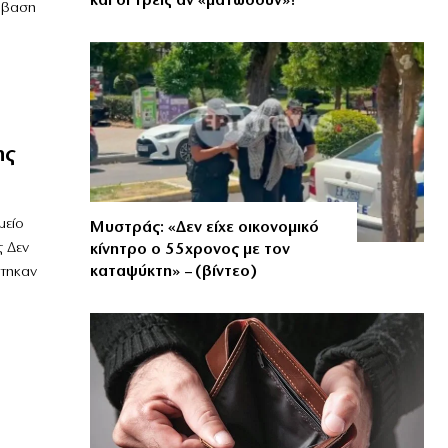
και οι τρεις αν «ματώσουν»!
μβαση
ης
μείο
Μυστράς: «Δεν είχε οικονομικό
ς Δεν
κίνητρο ο 55χρονος με τον
καταψύκτη» – (βίντεο)
ύτηκαν