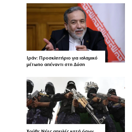
Ιράν: Προσκλητήριο για ισλαμικό
μέτωπο απέναντι στη Δύση
Χούθι: Νέες απειλές κατά όσων