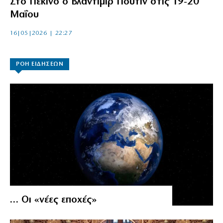
Στο Πεκίνο ο Βλαντιμίρ Πούτιν στις 19-20
Μαΐου
16|05|2026 | 22:27
ΡΟΗ ΕΙΔΗΣΕΩΝ
… Οι «νέες εποχές»