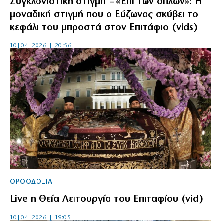
Συγκλονιστική στιγμή – «Επί των όπλων»: Η
μοναδική στιγμή που ο Εύζωνας σκύβει το
κεφάλι του μπροστά στον Επιτάφιο (vids)
10|04|2026 | 20:56
ΟΡΘΟΔΟΞΙΑ
Live η Θεία Λειτουργία του Επιταφίου (vid)
10|04|2026 | 19:05