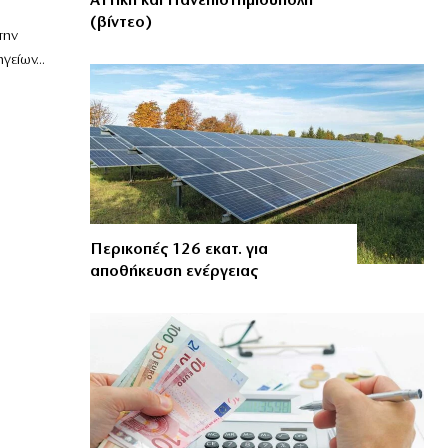
Αττική και Πανεπιστημιούπολη
(βίντεο)
την
ίων...
Περικοπές 126 εκατ. για
αποθήκευση ενέργειας