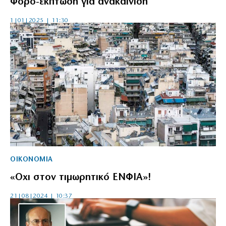
Φορο-έκπτωση για ανακαίνιση
1|01|2025 | 11:30
ΟΙΚΟΝΟΜΙΑ
«Οχι στον τιμωρητικό ΕΝΦΙΑ»!
21|08|2024 | 10:37