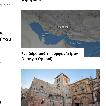
χειρόγραφα
ιμά ότι
ής
ί του
Ένα βήμα από τη συμφωνία Ιράν –
Ομάν για Ορμούζ;
ν
υ