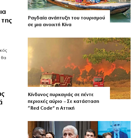
ια
Ραγδαία ανάπτυξη του τουρισμού
 της
σε μια ανοιχτή Κίνα
ικός
 θα
ης
Κίνδυνος πυρκαγιάς σε πέντε
ά
περιοχές αύριο – Σε κατάσταση
“Red Code” η Αττική