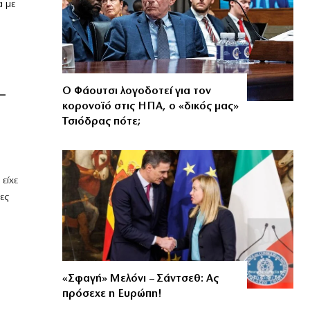
 με
Ο Φάουτσι λογοδοτεί για τον
–
κορονοϊό στις ΗΠΑ, ο «δικός μας»
Τσιόδρας πότε;
είχε
ες
«Σφαγή» Μελόνι – Σάντσεθ: Ας
πρόσεχε η Ευρώπη!