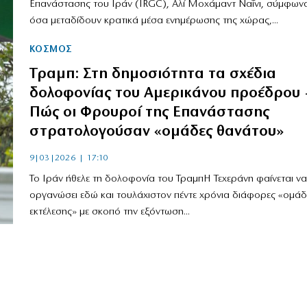
Επανάστασης του Ιράν (IRGC), Αλί Μοχάμαντ Ναΐνι, σύμφωνα
όσα μεταδίδουν κρατικά μέσα ενημέρωσης της χώρας,...
ΚΟΣΜΟΣ
Τραμπ: Στη δημοσιότητα τα σχέδια
δολοφονίας του Αμερικάνου προέδρου 
Πώς οι Φρουροί της Επανάστασης
στρατολογούσαν «ομάδες θανάτου»
9|03|2026 | 17:10
Το Ιράν ήθελε τη δολοφονία του ΤραμπΗ Τεχεράνη φαίνεται να 
οργανώσει εδώ και τουλάχιστον πέντε χρόνια διάφορες «ομάδ
εκτέλεσης» με σκοπό την εξόντωση...