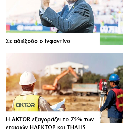
Σε αδιέξοδο ο Ινφαντίνο
Η AKTOR εξαγοράζει το 75% των
εταιριών ΗΛΕΚΤΩΡ και THALIS