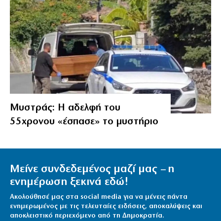
Μυστράς: Η αδελφή του
55χρονου «έσπασε» το μυστήριο
Μείνε συνδεδεμένος μαζί μας – η
ενημέρωση ξεκινά εδώ!
Ακολούθησέ μας στα social media για να μένεις πάντα
ενημερωμένος με τις τελευταίες ειδήσεις, αποκαλύψεις και
αποκλειστικό περιεχόμενο από τη Δημοκρατία.