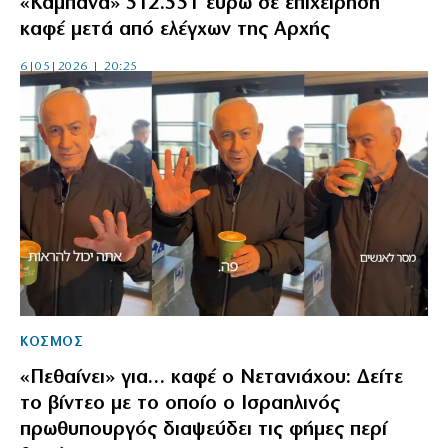
«Καμπάνα» 512.551 ευρώ σε επιχείρηση
καφέ μετά από ελέγχων της Αρχής
6|05|2026 | 20:25
ΚΟΣΜΟΣ
«Πεθαίνει» για… καφέ ο Νετανιάχου: Δείτε
το βίντεο με το οποίο ο Ισραηλινός
πρωθυπουργός διαψεύδει τις φήμες περί