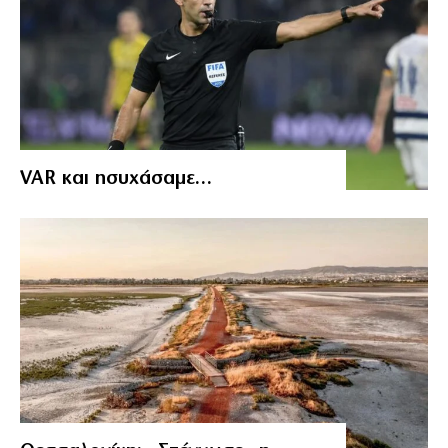
VAR και ησυχάσαμε…