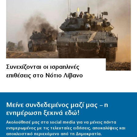
Συνεχίζονται οι ισραηλινές
επιθέσεις στο Νότιο Λίβανο
Μείνε συνδεδεμένος μαζί μας – η
ενημέρωση ξεκινά εδώ!
Ακολούθησέ μας στα social media για να μένεις πάντα
ενημερωμένος με τις τελευταίες ειδήσεις, αποκαλύψεις και
αποκλειστικό περιεχόμενο από τη Δημοκρατία.