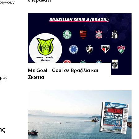
επέβαλαν!
φίγγουν
Με Goal – Goal σε Βραζιλία και
Σκωτία
θμός
ς
ης