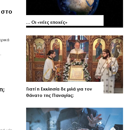
 στο
… Οι «νέες εποχές»
ερικά
.
η;
Γιατί η Εκκλησία δε μιλά για τον
θάνατο της Παναγίας;