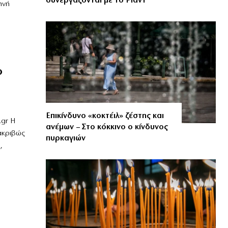
συνεργάζονται με το Ριάντ
ηνή
ο
Επικίνδυνο «κοκτέιλ» ζέστης και
.gr Η
ανέμων – Στο κόκκινο ο κίνδυνος
 ακριβώς
πυρκαγιών
,