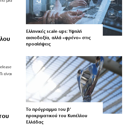
από μία
Ελληνικές scale-ups: Υψηλή
αισιοδοξία, αλλά «φρένο» στις
ύλου
προσλήψεις
elease
ι είναι
Το πρόγραμμα του β’
του
προκριματικού του Κυπέλλου
Ελλάδας