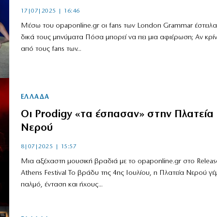
17|07|2025 | 16:46
Μέσω του opaponline.gr οι fans των London Grammar έστειλα
δικά τους μηνύματα Πόσα μπορεί να πει μια αφιέρωση; Aν κρί
από τους fans των...
ΕΛΛΑΔΑ
Οι Prodigy «τα έσπασαν» στην Πλατεία
Νερού
8|07|2025 | 15:57
Μια αξέχαστη μουσική βραδιά με το opaponline.gr στο Releas
Athens Festival Το βράδυ της 4ης Ιουλίου, η Πλατεία Νερού γέμ
παλμό, ένταση και ήχους...