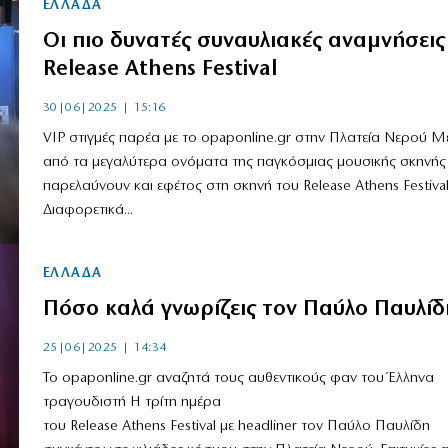
ΕΛΛΑΔΑ
Οι πιο δυνατές συναυλιακές αναμνήσεις
Release Athens Festival
30|06|2025 | 15:16
VIP στιγμές παρέα με το opaponline.gr στην Πλατεία Νερού Μ
από τα μεγαλύτερα ονόματα της παγκόσμιας μουσικής σκηνής
παρελαύνουν και εφέτος στη σκηνή του Release Athens Festival
Διαφορετικά...
ΕΛΛΑΔΑ
Πόσο καλά γνωρίζεις τον Παύλο Παυλίδ
25|06|2025 | 14:34
Το opaponline.gr αναζητά τους αυθεντικούς φαν του Έλληνα
τραγουδιστή Η τρίτη ημέρα
του Release Athens Festival με headliner τον Παύλο Παυλίδη