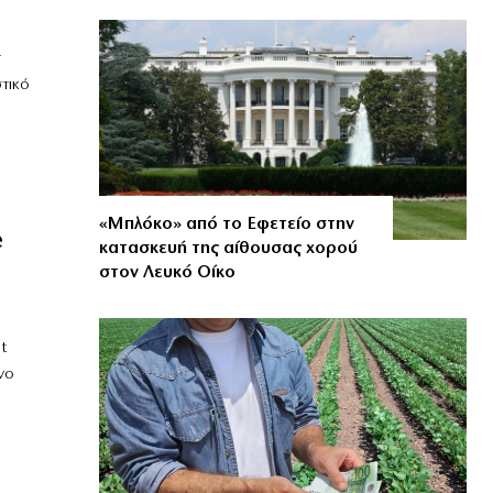
ς
τικό
«Μπλόκο» από το Εφετείο στην
e
κατασκευή της αίθουσας χορού
στον Λευκό Οίκο
t
νο