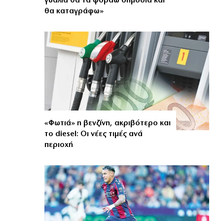
γυαλιά θα τα φοράω δημόσια και
θα καταγράφω»
«Φωτιά» η βενζίνη, ακριβότερο και
το diesel: Οι νέες τιμές ανά
περιοχή