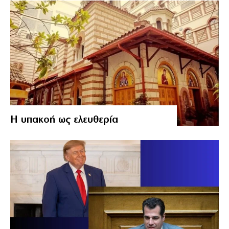
Η υπακοή ως ελευθερία