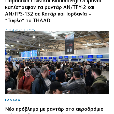
Παραδοχή CNN και Bloomberg: Οι Ιρανοί
κατέστρεψαν τα ραντάρ AN/TPY-2 και
AN/FPS-132 σε Κατάρ και Ιορδανία –
“Τυφλό” το THAAD
7|03|2026 | 23:25
ΕΛΛΑΔΑ
Νέο πρόβλημα με ραντάρ στο αεροδρόμιο